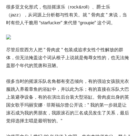
很多亚文化形式，包括摇滚乐（rock&roll）、爵士乐
（jazz），从词源上分析都与性有关。就 ” 骨肉皮 ” 来说，当
时有些人干脆用 “starfucker” 来代替 “groupie” 这个词。
尽管后世西方人把 ” 骨肉皮 ” 包装成追求女性个性解放的群
体，但无法掩盖这个词从根子上说就是侮辱女性的，也无法掩
盖那个年代的荒唐和丑陋。
很多当时的摇滚乐队名角都有变态倾向，有的强迫女孩脱光衣
服跳入养着章鱼的浴缸中，并以此为乐；有的直接在乐队大巴
上装避孕设备，有的在演出后台装大型浴缸。骨肉皮出身的英
国女歌手玛丽安娜 · 菲斯福尔曾公开说：” 我的第一步就是让
滚石成为我的男朋友，我跟滚石的三名成员发生了关系，最后
觉得选择主唱是最明智的。”