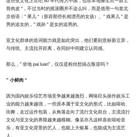
这些亚文化上世纪 80 年代传入中国，也在本地催生出一群土 ”
骨肉皮 “，不过当时的摇滚圈并不这么叫，而是借用一句老北
京俗语：” 果儿 “（形容那些长相漂亮的女孩）。” 戏果儿 ” 是
男的追女的，” 戏孙 ” 是女的追男的。
亚文化群体的造词能力就是如此突出，他们要刻意标新立异，
与传统、主流拉开距离，在同好中间建立认同感。
那么，” 坐地 pai luan”，仅仅是粉丝想搞点叛逆吗？
” 小鲜肉 “
因为国内娱乐综艺市场竞争越来越激烈，网络巨头操作娱乐工
业的能力越来越强，一些原本属于亚文化的形式，比如嘻哈、
街舞，走过运作包装，从角落走向了流行文化前台，主流流行
文化与亚文化的界限越来越模糊。像吴亦凡这样喜欢嘻哈音
乐，有亚文化背景的艺人，也能上大银幕，也能成为主流艺
人。