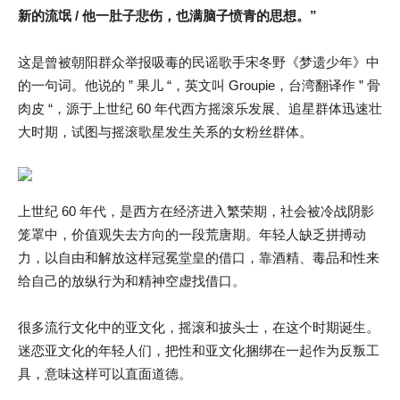
新的流氓 / 他一肚子悲伤，也满脑子愤青的思想。”
这是曾被朝阳群众举报吸毒的民谣歌手宋冬野《梦遗少年》中
的一句词。他说的 ” 果儿 “，英文叫 Groupie，台湾翻译作 ” 骨
肉皮 “，源于上世纪 60 年代西方摇滚乐发展、追星群体迅速壮
大时期，试图与摇滚歌星发生关系的女粉丝群体。
上世纪 60 年代，是西方在经济进入繁荣期，社会被冷战阴影
笼罩中，价值观失去方向的一段荒唐期。年轻人缺乏拼搏动
力，以自由和解放这样冠冕堂皇的借口，靠酒精、毒品和性来
给自己的放纵行为和精神空虚找借口。
很多流行文化中的亚文化，摇滚和披头士，在这个时期诞生。
迷恋亚文化的年轻人们，把性和亚文化捆绑在一起作为反叛工
具，意味这样可以直面道德。