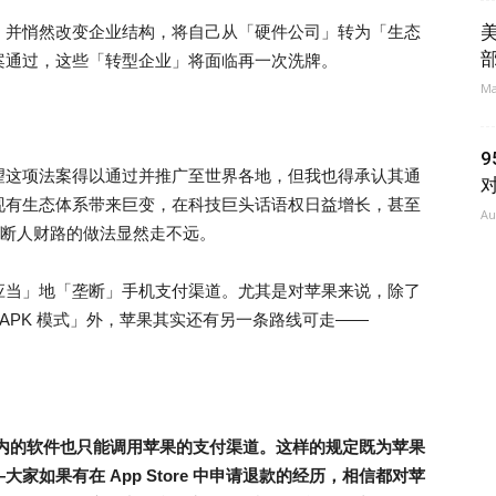
，并悄然改变企业结构，将自己从「硬件公司」转为「生态
案通过，这些「转型企业」将面临再一次洗牌。
Ma
9
望这项法案得以通过并推广至世界各地，但我也得承认其通
现有生态体系带来巨变，在科技巨头话语权日益增长，甚至
Au
这种断人财路的做法显然走不远。
应当」地「垄断」手机支付渠道。尤其是对苹果来说，除了
的「APK 模式」外，苹果其实还有另一条路线可走——
。
 store 内的软件也只能调用苹果的支付渠道。这样的规定既为苹果
如果有在 App Store 中申请退款的经历，相信都对苹