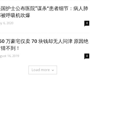
美国护士公布医院“谋杀”患者细节：病人肺
部被呼吸机吹爆
y 6, 2020
0
50 万豪宅仅卖 70 块钱却无人问津 原因绝
对猜不到！
gust 16, 2019
0
Load more