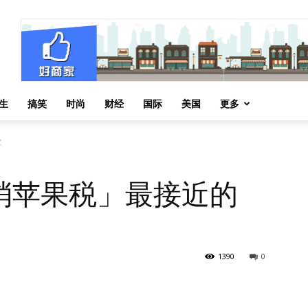
生
搞笑
时尚
财经
国际
美国
更多
次
消苹果税」最接近的
1390
0