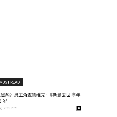
MUST READ
《黑豹》男主角查德维克 · 博斯曼去世 享年
3 岁
gust 29, 2020
0