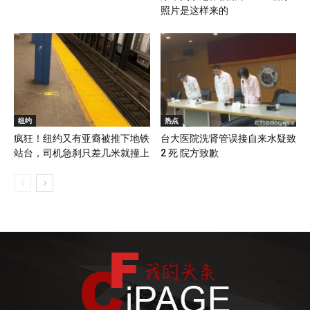
照片是这样来的
纽约
热点
疯狂！纽约又有亚裔被推下地铁
台大医院洗肾管误接自来水疑致
站台，司机急刹只差几米就撞上
2 死 院方致歉