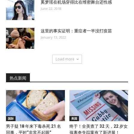
奚梦瑶在机场穿得比在维密舞台还性感
June 22, 2018
这里的事实证明：重症者一半没打疫苗
January 13, 2022
Load more
热点新闻
国际
美国
男子疑 18 年来下毒杀死 21 名
终于！全美查了 32 天，22 岁女
同事，平时“非常不起眼”
孩离奇失踪案有了新进展！