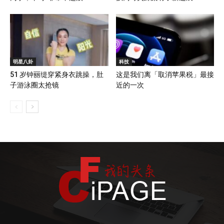
明星八卦
科技
51 岁钟丽缇穿紧身衣跳操，肚
这是我们离「取消苹果税」最接
子游泳圈太抢镜
近的一次