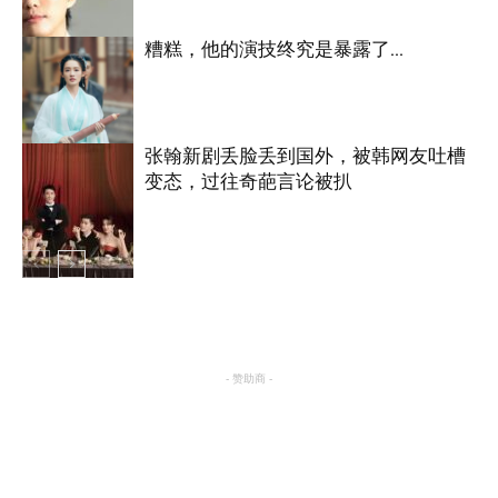
糟糕，他的演技终究是暴露了…
明星八卦
张翰新剧丢脸丢到国外，被韩网友吐槽
变态，过往奇葩言论被扒
明星八卦
明星八卦
- 赞助商 -