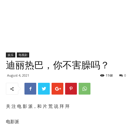
娱乐
电视剧
迪丽热巴，你不害臊吗？
August 4, 2021
1168
0
关 注 电 影 派，和 片 荒 说 拜 拜
电影派