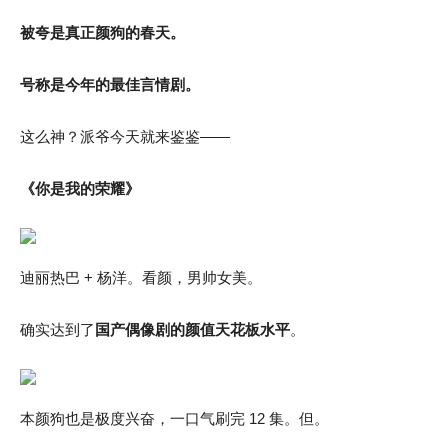
被夸是真正颜狗的春天。
号称是今年的最佳言情剧。
这么神？派爷今天就来鉴鉴——
《你是我的荣耀》
迪丽热巴 + 杨洋。看颜，男帅女美。
确实达到了
国产偶像剧的颜值天花板水平
。
本颜狗也是极度兴奋，一口气刷完 12 集。但。