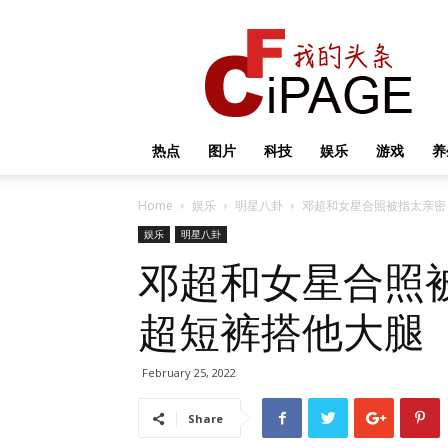
我
的
头
条
热点
图片
科技
娱乐
游戏
养
Home
娱乐
明星八卦
邓超和女星合照被指太亲密
娱乐
明星八卦
邓超和女星合照
超短裤搭他大腿
February 25, 2022
Share