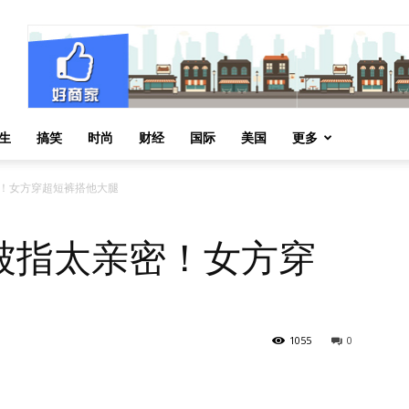
生
搞笑
时尚
财经
国际
美国
更多
！女方穿超短裤搭他大腿
被指太亲密！女方穿
1055
0