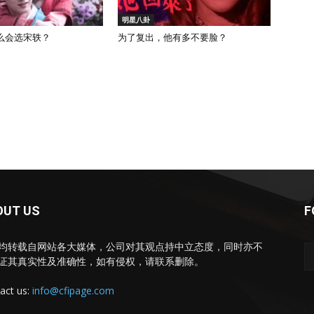
明星八卦
么会选宋轶？
为了复出，他有多不要脸？
OUT US
F
均转载自网站各大媒体，公司对其观点持中立态度，同时亦不
证其真实性及准确性，如有侵权，请联系删除。
act us:
info@cfipage.com