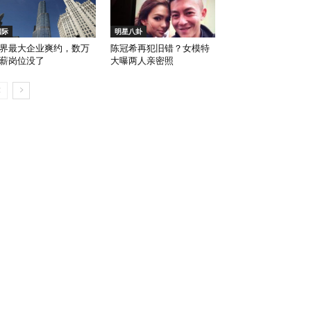
国际
明星八卦
界最大企业爽约，数万
陈冠希再犯旧错？女模特
薪岗位没了
大曝两人亲密照