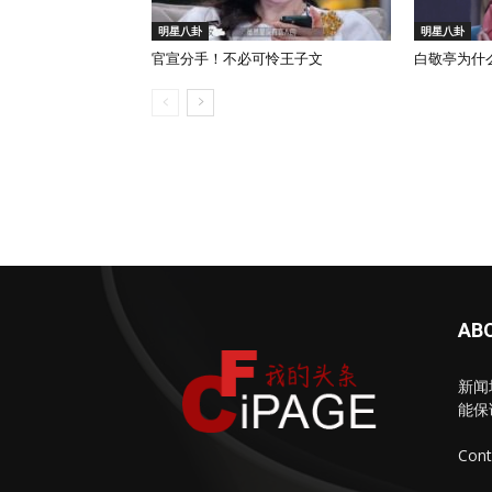
明星八卦
明星八卦
官宣分手！不必可怜王子文
白敬亭为什
AB
新闻
能保
Cont