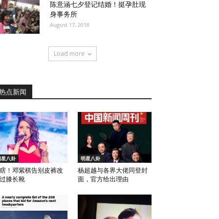
陈意涵七夕登记结婚！挺孕肚现
身事务所
August 17, 2018
Load more
热点新闻
明星八卦
明星八卦
瞎！邓紫棋告别皮裤改
杨超越与各界大佬同登封
过膝长靴
面，官方给出理由