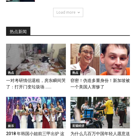
Load more
热点新闻
热点
热点
一对考研情侣退租，房东瞬间哭
窃密！伪造多重身份！新加坡被
了：打开门变垃圾场 ……
一个美国人害惨了
娱乐
宏观经济
2018 年韩国小姐前三甲出炉 这
为什么几百万中国年轻人愿意送