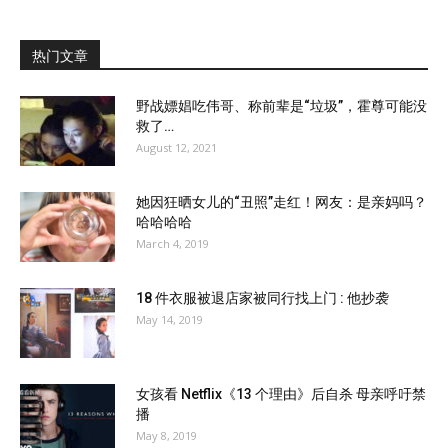
热门文章
野战嫖娼吃伟哥、称前辈是“垃圾”，霍尊可能没
救了…
August 12, 2021
她因狂晒女儿的“丑照”走红！网友：是亲妈吗？
哈哈哈哈
March 4, 2019
18 件衣服被退店家被同行找上门 : 他抄袭
May 14, 2019
女孩看 Netflix《13 个理由》后自杀 母亲呼吁禁
播
May 8, 2019