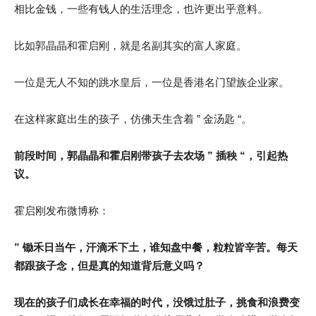
相比金钱，一些有钱人的生活理念，也许更出乎意料。
比如郭晶晶和霍启刚，就是名副其实的富人家庭。
一位是无人不知的跳水皇后，一位是香港名门望族企业家。
在这样家庭出生的孩子，仿佛天生含着 ” 金汤匙 “。
前段时间，郭晶晶和霍启刚带孩子去农场 ” 插秧 “，引起热
议。
霍启刚发布微博称：
” 锄禾日当午，汗滴禾下土，谁知盘中餐，粒粒
皆辛苦。每天
都跟孩子念，但是真的知道背后意义吗？
现在的孩子们成长在幸福的时代，没饿过肚子，挑食和浪费变