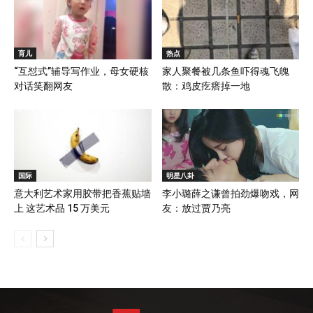
育儿
热点
“互怼式”辅导写作业，母女硬核
家人聚餐被几条鱼吓得魂飞魄
对话笑翻网友
散：鸡皮疙瘩掉一地
国际
明星八卦
意大利艺术家用胶带把香蕉贴墙
李小璐薛之谦曾拍劲爆吻戏，网
上 这艺术品 15 万美元
友：放过贾乃亮