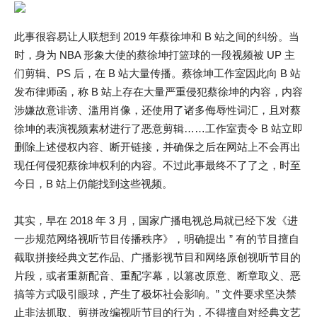
此事很容易让人联想到 2019 年蔡徐坤和 B 站之间的纠纷。当
时，身为 NBA 形象大使的蔡徐坤打篮球的一段视频被 UP 主
们剪辑、PS 后，在 B 站大量传播。蔡徐坤工作室因此向 B 站
发布律师函，称 B 站上存在大量严重侵犯蔡徐坤的内容，内容
涉嫌故意诽谤、滥用肖像，还使用了诸多侮辱性词汇，且对蔡
徐坤的表演视频素材进行了恶意剪辑……工作室责令 B 站立即
删除上述侵权内容、断开链接，并确保之后在网站上不会再出
现任何侵犯蔡徐坤权利的内容。不过此事最终不了了之，时至
今日，B 站上仍能找到这些视频。
其实，早在 2018 年 3 月，国家广播电视总局就已经下发《进
一步规范网络视听节目传播秩序》，明确提出 ” 有的节目擅自
截取拼接经典文艺作品、广播影视节目和网络原创视听节目的
片段，或者重新配音、重配字幕，以篡改原意、断章取义、恶
搞等方式吸引眼球，产生了极坏社会影响。” 文件要求坚决禁
止非法抓取、剪拼改编视听节目的行为，不得擅自对经典文艺