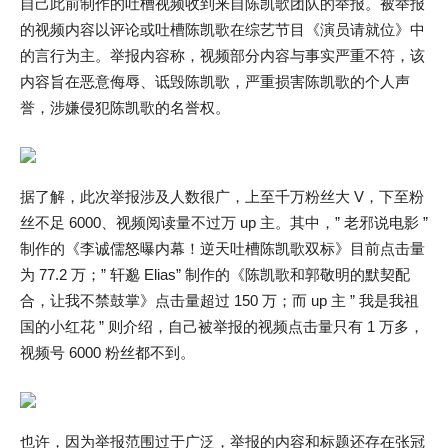
自己此前制作的吐槽视频收到来自陈凯歌团队的举报。被举报
的视频内容以评论或吐槽陈凯歌在综艺节目《演员请就位》中
的言行为主。举报内容称，视频部分内容与事实严重不符，该
内容旨在恶意侮辱、诋毁陈凯歌，严重损害陈凯歌的个人声
誉，涉嫌侵犯陈凯歌的名誉权。
据了解，此次举报涉及人数很广，上至千万粉丝大 V，下至粉
丝不足 6000、视频阅读量不过万 up 主。其中，” 老邪说电影 ”
制作的《李诚儒怒曝内幕！逆天吐槽陈凯歌双标》目前点击量
为 77.2 万；” 轩邈 Elias” 制作的《陈凯歌和郭敬明的默契配
合，让我不禁鼓掌》点击量超过 150 万；而 up 主 ” 我是我祖
国的小红花 ” 则介绍，自己被举报的视频点击量只有 1 万多，
视频号 6000 粉丝都不到。
也许，因为举报范围过于广泛，举报的内容和标题还存在张冠