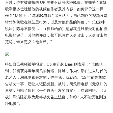
不过，也有被举报的 UP 主并不认可这种说法。在知乎 ” 陈凯
歌举报多位吐槽他的视频创作者及其内容，如何评价这一操
作？” 话题下，” 老邪说电影 ” 留言认为，自己制作的视频只是
针对陈凯歌在综艺里行为，以及对他作品的评价，”（但这种
说法）陈导不接受……（律师函的）意思就是只接受对他拍摄
电影的评价，其他的评价，都可以算作人身攻击，人身攻击的
范畴，谁来定义？他自己。”
得知自己视频被举报后，Up 主轩邈 Elias 则表示：” 谁能想
到，我能获得当年胡戈的待遇。陈导，作为生活在过去时代的
老艺人，您说啥都是对的，你告我，我就怂。”15 年前陈凯歌
告胡戈一事，还让人记忆犹新。彼时，胡戈用电影《无极》的
素材，剪辑了短片《一个馒头引发的血案》，红遍网络。《无
极》导演陈凯歌为此将胡戈告上法庭，并称 ” 人不能无耻到这
种地步 “。