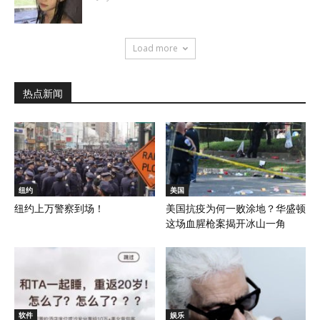
Load more
热点新闻
纽约
美国
纽约上万警察到场！
美国抗疫为何一败涂地？华盛顿
这场血腥枪案揭开冰山一角
软件
娱乐