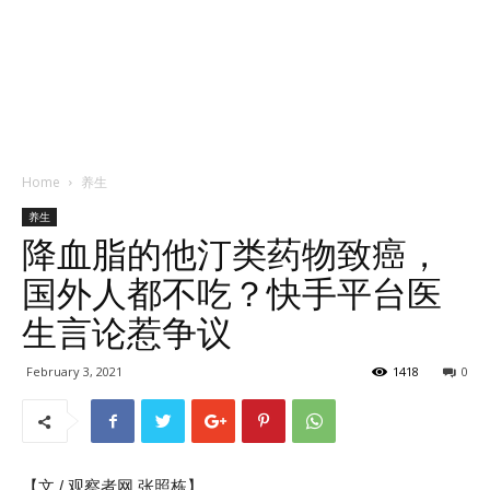
Home
养生
养生
降血脂的他汀类药物致癌，
国外人都不吃？快手平台医
生言论惹争议
February 3, 2021
1418
0
【文 / 观察者网 张照栋】