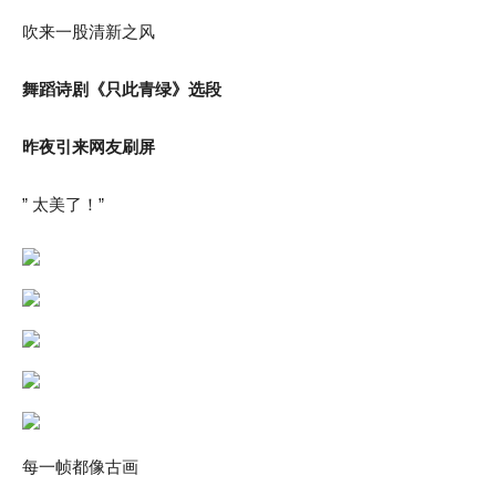
吹来一股清新之风
舞蹈诗剧《只此青绿》选段
昨夜引来网友刷屏
” 太美了！”
每一帧都像古画