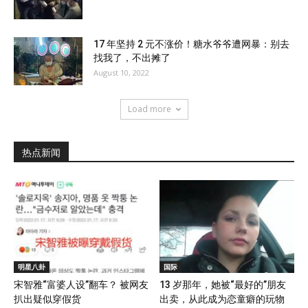
17 年坚持 2 元不涨价！糖水爷爷遭网暴：别去
找我了，不出摊了
August 10, 2022
Load more
热点新闻
明星八卦
国际
宋智雅“富婆人设”翻车？ 被网友
13 岁那年，她被“最好的”朋友
扒出疑似穿假货
出卖，从此成为恋童癖的玩物