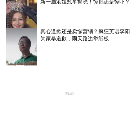
新一届港姐冠军揭晓！惊艳还是惊吓？
娱乐
真心道歉还是卖惨营销？疯狂英语李阳
为家暴道歉，雨天路边举纸板
娱乐
娱乐
- 赞助商 -