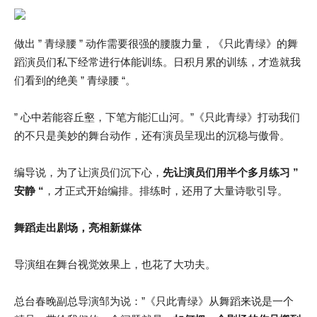
做出 ” 青绿腰 ” 动作需要很强的腰腹力量，《只此青绿》的舞
蹈演员们私下经常进行体能训练。日积月累的训练，才造就我
们看到的绝美 ” 青绿腰 “。
” 心中若能容丘壑，下笔方能汇山河。”《只此青绿》打动我们
的不只是美妙的舞台动作，还有演员呈现出的沉稳与傲骨。
编导说，为了让演员们沉下心，
先让演员们用半个多月练习 ”
安静 “
，才正式开始编排。排练时，还用了大量诗歌引导。
舞蹈走出剧场，亮相新媒体
导演组在舞台视觉效果上，也花了大功夫。
总台春晚副总导演邹为说：”《只此青绿》从舞蹈来说是一个