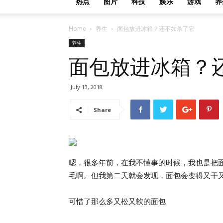
热点
图片
科技
娱乐
游戏
养
Home
养生
面包放进冰箱？还不如杀了它
养生
面包放进冰箱？
July 13, 2018
Share
嗯，很多年前，在我不懂事的时候，我也是把
毛啊。但我第二天就会发现，面包会变得又干
可惜了那么多又松又软的面包