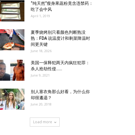
“纯天然”瘦身果蔬粉竟含违禁药：
吃了会中风
April 1, 2019
夏季烧烤别只看颜色判断熟没
熟：FDA 说温度计和剩菜降温时
间更关键
June 18, 2026
美国一保释犯两天内疯狂犯罪：
杀人抢劫性侵……
June 9, 2021
别人塞衣角那么好看，为什么你
却很邋遢？
June 20, 2018
Load more