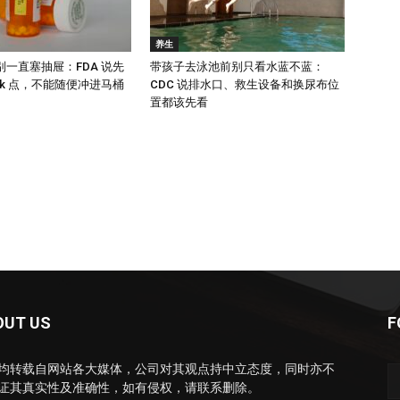
养生
一直塞抽屉：FDA 说先
带孩子去泳池前别只看水蓝不蓝：
back 点，不能随便冲进马桶
CDC 说排水口、救生设备和换尿布位
置都该先看
OUT US
F
均转载自网站各大媒体，公司对其观点持中立态度，同时亦不
证其真实性及准确性，如有侵权，请联系删除。