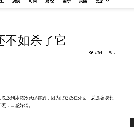
生
搞笑
时尚
财经
国际
美国
更多
还不如杀了它
2184
0
面包放到冰箱冷藏保存的，因为把它放在外面，总是容易长
又硬，口感好糙。