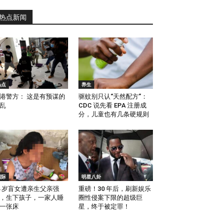
热点新闻
热点
养生
港警方： 这是有预谋的
驱蚊别只认“天然配方”：
乱
CDC 说先看 EPA 注册成
分，儿童也有几条硬规则
国际
明星八卦
4 岁盲女遭亲生父亲强
重磅！30 年后，刷新娱乐
，生下孩子，一家人睡
圈性侵案下限的超级巨
一张床
星，终于被定罪！