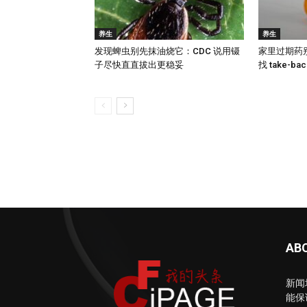
养生
养生
发现蜱虫别先抹油烧它：CDC 说用镊
家里过期药别
子尽快直直拔出更稳妥
找 take-
AB
新闻
能保