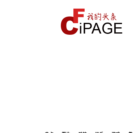
我
的
头
条