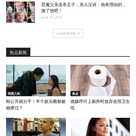
恶魔父亲连杀五子，亲人泣诉：他有理由的，
饶了他吧！
June 15, 2019
Load more
热点新闻
明星八卦
热点
刚公开就分手！半个娱乐圈都被
德媒呼吁上厕所时放弃使用卫生
她撩过？
纸