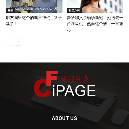
养生
明星八卦
朋友圈里这个的谣言神棍，终于
蕾哈娜父亲确诊新冠，她送去一
栽了！
台呼吸机！然而这个爹，一言难
尽…
ABOUT US