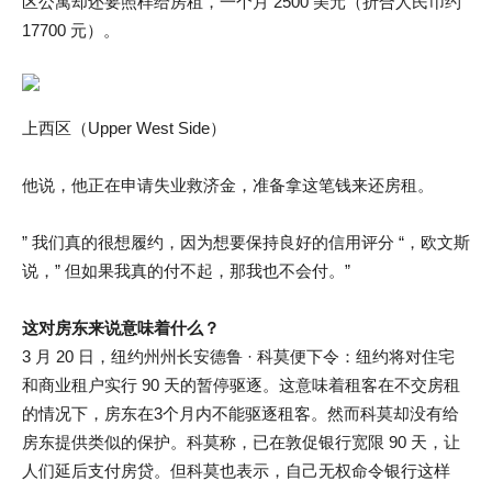
区公寓却还要照样给房租，一个月 2500 美元（折合人民币约
17700 元）。
上西区（Upper West Side）
他说，他正在申请失业救济金，准备拿这笔钱来还房租。
” 我们真的很想履约，因为想要保持良好的信用评分 “，欧文斯
说，” 但如果我真的付不起，那我也不会付。”
这
对房东
来说
意味着什么？
3 月 20 日，纽约州州长安德鲁 · 科莫便下令：纽约将对住宅
和商业租户实行 90 天的暂停驱逐。这意味着租客在不交房租
的情况下，房东在3个月内不能驱逐租客。然而科莫却没有给
房东提供类似的保护。科莫称，已在敦促银行宽限 90 天，让
人们延后支付房贷。但科莫也表示，自己无权命令银行这样