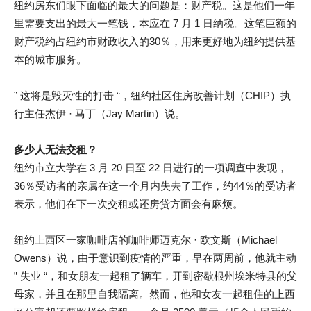
纽约房东们眼下面临的最大的问题是：财产税。这是他们一年
里需要支出的最大一笔钱，本应在 7 月 1 日纳税。这笔巨额的
财产税约占纽约市财政收入的30％，用来更好地为纽约提供基
本的城市服务。
” 这将是毁灭性的打击 “，纽约社区住房改善计划（CHIP）执
行主任杰伊 · 马丁（Jay Martin）说。
多少人
无法交租
？
纽约市立大学在 3 月 20 日至 22 日进行的一项调查中发现，
36％受访者的亲属在这一个月内失去了工作，约44％的受访者
表示，他们在下一次交租或还房贷方面会有麻烦。
纽约上西区一家咖啡店的咖啡师迈克尔 · 欧文斯（Michael
Owens）说，由于意识到疫情的严重，早在两周前，他就主动
” 失业 “，和女朋友一起租了辆车，开到密歇根州埃米特县的父
母家，并且在那里自我隔离。然而，他和女友一起租住的上西