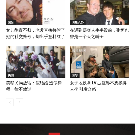
国际
明星八卦
女儿彻夜不归，老爹直接接管了
在遇到郑爽人生半毁前，张恒也
她的社交账号，却出乎意料红了
曾是一个天之骄子
美国
国际
美移民局放话：假结婚 造假律
女子地铁拿 LV 占座称不想挨臭
师一律不放过
人坐 引发众怒