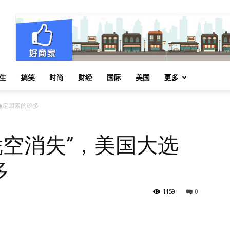
生
搞笑
时尚
财经
国际
美国
更多
不确定因素的确多
“凭空消失”，美国大选
多
1159
0