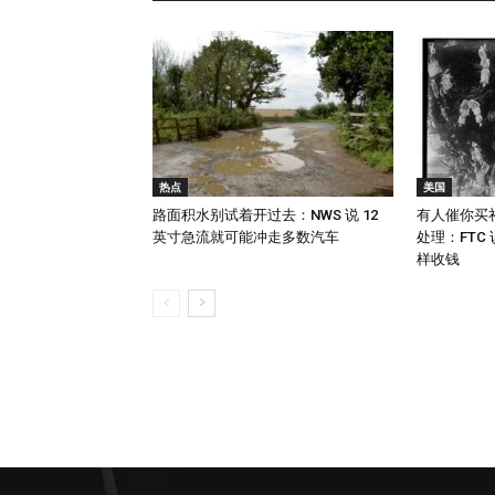
热点
美国
路面积水别试着开过去：NWS 说 12
有人催你买
英寸急流就可能冲走多数汽车
处理：FTC
样收钱