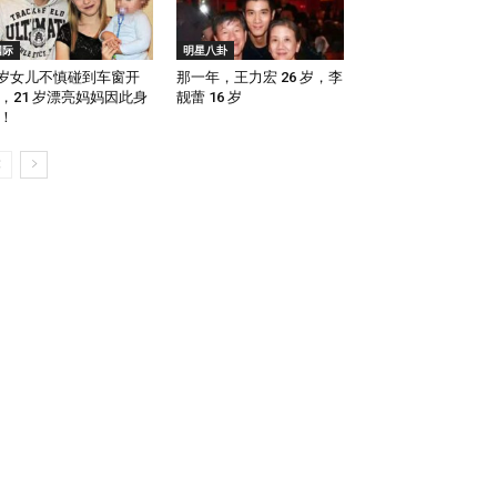
国际
明星八卦
 岁女儿不慎碰到车窗开
那一年，王力宏 26 岁，李
，21 岁漂亮妈妈因此身
靓蕾 16 岁
！