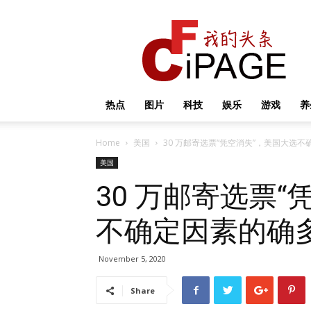
我
的
头
条
热点
图片
科技
娱乐
游戏
养
Home
美国
30 万邮寄选票“凭空消失”，美国大选
美国
30 万邮寄选票
不确定因素的确
November 5, 2020
Share