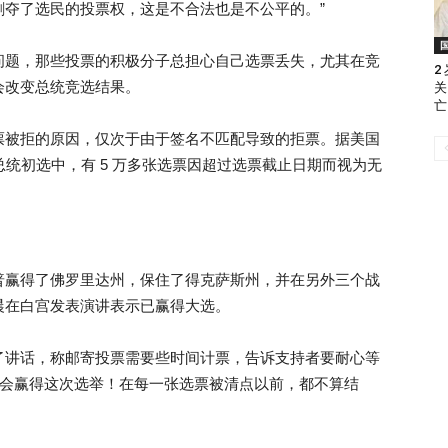
剥夺了选民的投票权，这是不合法也是不公平的。”
问题，那些投票的积极分子总担心自己选票丢失，尤其在竞
2
会改变总统竞选结果。
关
亡
票被拒的原因，仅次于由于签名不匹配导致的拒票。据美国
总统初选中，有 5 万多张选票因超过选票截止日期而视为无
普赢得了佛罗里达州，保住了得克萨斯州，并在另外三个战
晨在白宫发表演讲表示已赢得大选。
了讲话，称邮寄投票需要些时间计票，告诉支持者要耐心等
们会赢得这次选举！在每一张选票被清点以前，都不算结