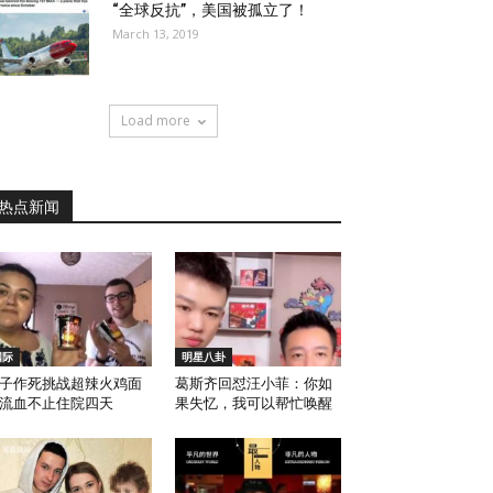
“全球反抗”，美国被孤立了！
March 13, 2019
Load more
热点新闻
国际
明星八卦
子作死挑战超辣火鸡面
葛斯齐回怼汪小菲：你如
流血不止住院四天
果失忆，我可以帮忙唤醒