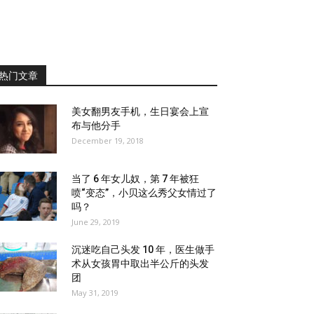
热门文章
美女翻男友手机，生日宴会上宣
布与他分手
December 19, 2018
当了 6 年女儿奴，第 7 年被狂
喷“变态”，小贝这么秀父女情过了
吗？
June 29, 2019
沉迷吃自己头发 10 年，医生做手
术从女孩胃中取出半公斤的头发
团
May 31, 2019