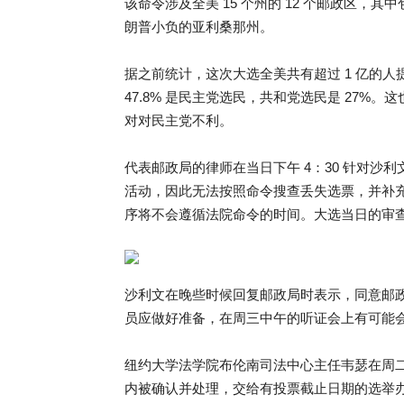
该命令涉及全美 15 个州的 12 个邮政区
朗普小负的亚利桑那州。
据之前统计，这次大选全美共有超过 1 亿的人提
47.8% 是民主党选民，共和党选民是 27
对对民主党不利。
代表邮政局的律师在当日下午 4：30 针对沙利
活动，因此无法按照命令搜查丢失选票，并补
序将不会遵循法院命令的时间。大选当日的审查时
沙利文在晚些时候回复邮政局时表示，同意邮
员应做好准备，在周三中午的听证会上有可能
纽约大学法学院布伦南司法中心主任韦瑟在周二
内被确认并处理，交给有投票截止日期的选举