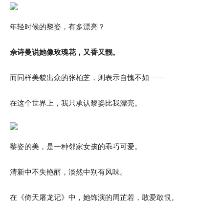
年轻时候的黎姿，有多漂亮？
佘诗曼说她像玫瑰花，又香又靓。
而同样美貌出众的张柏芝，则表示自愧不如——
在这个世界上，我只承认黎姿比我漂亮。
黎姿的美，是一种邻家女孩的乖巧可爱。
清新中不失艳丽，淡然中别有风味。
在《倚天屠龙记》中，她饰演的周芷若，敢爱敢恨。