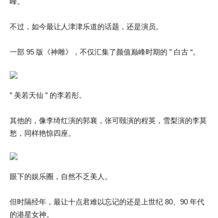
峰。
不过，如今最让人津津乐道的话题，还是演员。
一部 95 版《神雕》，不仅汇集了颜值巅峰时期的 ” 白古 “。
” 美若天仙 ” 的李若彤。
其他的，像李绮红演的郭襄，张可颐演的程英，雪梨演的李莫
愁，同样艳惊四座。
眼下的娱乐圈，自然不乏美人。
但时隔经年，最让十点君难以忘记的还是上世纪 80、90 年代
的港星女神。