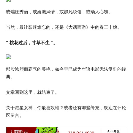
或端庄秀丽，或娇魅风情，或超凡脱俗，或动人心魄。
当然，最让影迷难忘的，还是《大话西游》中的春三十娘。
” 桃花过后，寸草不生 “。
那股浓烈而霸气的美艳，如今早已成为华语电影无法复刻的经
典。
文章写到这里，就结束了。
关于港星女神，你最喜欢谁？或者还有哪些补充，欢迎在评论
区留言。