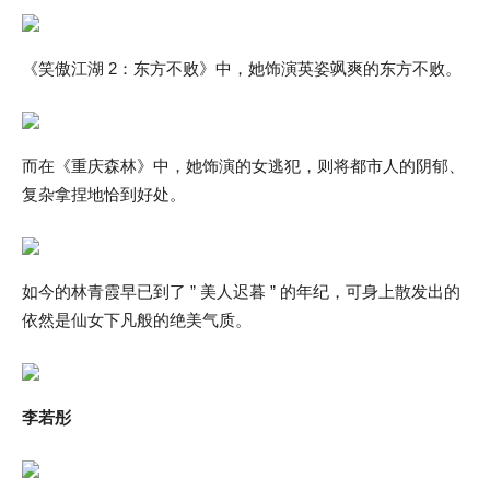
《笑傲江湖 2：东方不败》中，她饰演英姿飒爽的东方不败。
而在《重庆森林》中，她饰演的女逃犯，则将都市人的阴郁、
复杂拿捏地恰到好处。
如今的林青霞早已到了 ” 美人迟暮 ” 的年纪，可身上散发出的
依然是仙女下凡般的绝美气质。
李若彤