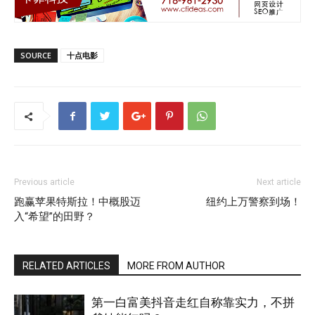
SOURCE
十点电影
Previous article
Next article
跑赢苹果特斯拉！中概股迈
纽约上万警察到场！
入“希望”的田野？
RELATED ARTICLES
MORE FROM AUTHOR
第一白富美抖音走红自称靠实力，不拼