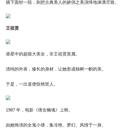
摘下面纱一段，则把古典美人的娇俏之美演绎地淋漓尽致。
王祖贤
港星中的超级大美女，非王祖贤莫属。
清纯的外表，修长的身材，让她形成独树一帜的美。
于是，一出道便惊艳世人。
1987 年，电影《倩女幽魂》上映。
由她饰演的女鬼小倩，集冷艳、梦幻、风情于一身。