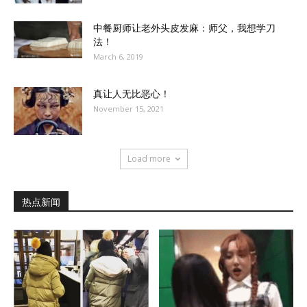
中餐厨师让老外头皮发麻：师父，我想学刀
法！
March 6, 2019
真让人无比恶心！
November 15, 2021
Load more
热点新闻