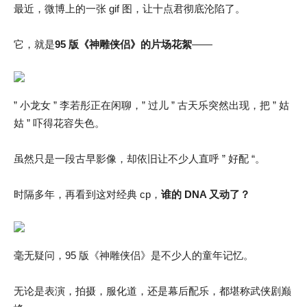
最近，微博上的一张 gif 图，让十点君彻底沦陷了。
它，就是
95 版《神雕侠侣》的片场花絮
——
” 小龙女 ” 李若彤正在闲聊，” 过儿 ” 古天乐突然出现，把 ” 姑
姑 ” 吓得花容失色。
虽然只是一段古早影像，却依旧让不少人直呼 ” 好配 “。
时隔多年，再看到这对经典 cp，
谁的 DNA 又动了？
毫无疑问，95 版《神雕侠侣》是不少人的童年记忆。
无论是表演，拍摄，服化道，还是幕后配乐，都堪称武侠剧巅