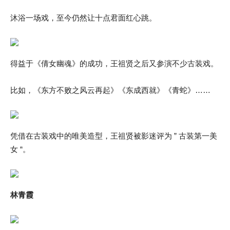
沐浴一场戏，至今仍然让十点君面红心跳。
得益于《倩女幽魂》的成功，王祖贤之后又参演不少古装戏。
比如，《东方不败之风云再起》《东成西就》《青蛇》……
凭借在古装戏中的唯美造型，王祖贤被影迷评为 ” 古装第一美
女 “。
林青霞