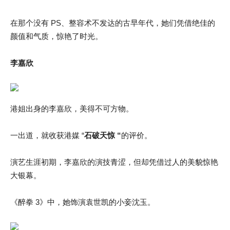
在那个没有 PS、整容术不发达的古早年代，她们凭借绝佳的
颜值和气质，惊艳了时光。
李嘉欣
港姐出身的李嘉欣，美得不可方物。
一出道，就收获港媒 “
石破天惊 “
的评价。
演艺生涯初期，李嘉欣的演技青涩，但却凭借过人的美貌惊艳
大银幕。
《醉拳 3》中，她饰演袁世凯的小妾沈玉。