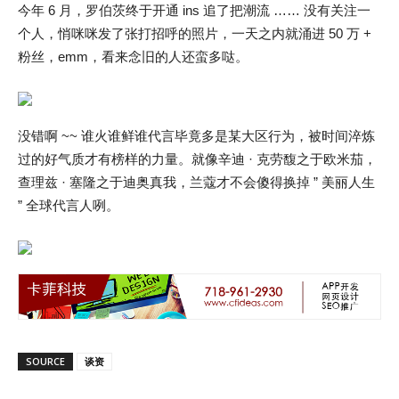
今年 6 月，罗伯茨终于开通 ins 追了把潮流 …… 没有关注一
个人，悄咪咪发了张打招呼的照片，一天之内就涌进 50 万 +
粉丝，emm，看来念旧的人还蛮多哒。
没错啊 ~~ 谁火谁鲜谁代言毕竟多是某大区行为，被时间淬炼
过的好气质才有榜样的力量。就像辛迪 · 克劳馥之于欧米茄，
查理兹 · 塞隆之于迪奥真我，兰蔻才不会傻得换掉 ” 美丽人生
” 全球代言人咧。
SOURCE
谈资