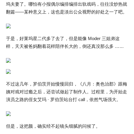
坞夫妻了。哪怕有小报偶尔编排编排出轨戏码，往往没炒热就
翻篇——某种意义上，这也是淡出公众视野的好处之一了吧。
于是，好莱坞星二代多了去了，但是能像 Moder 三姐弟这
样，天天被爸妈翻着花样陪伴长大的，倒还真没那么多 ……
不过这几年，罗伯茨开始慢慢回归，《八月：奥色治郡》跟梅
姨对戏对过瘾之后，还尝试做起了制作人。过程里，为开始走
演员之路的侄女艾玛 · 罗伯茨站台打 call，依然气场强大。
但是，这把颜，确实经不起镜头细腻的问候了。