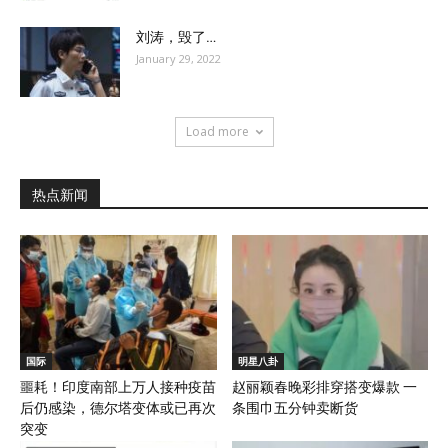
刘涛，毁了…
January 29, 2022
Load more
热点新闻
国际
明星八卦
噩耗！印度南部上万人接种疫苗
赵丽颖春晚彩排穿搭变爆款 一
后仍感染，德尔塔变体或已再次
条围巾五分钟卖断货
突变