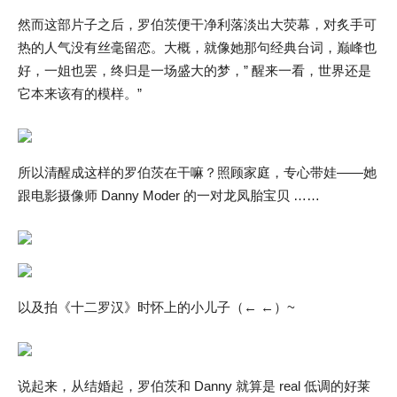
然而这部片子之后，罗伯茨便干净利落淡出大荧幕，对炙手可
热的人气没有丝毫留恋。大概，就像她那句经典台词，巅峰也
好，一姐也罢，终归是一场盛大的梦，” 醒来一看，世界还是
它本来该有的模样。”
所以清醒成这样的罗伯茨在干嘛？照顾家庭，专心带娃——她
跟电影摄像师 Danny Moder 的一对龙凤胎宝贝 ……
以及拍《十二罗汉》时怀上的小儿子（← ←）~
说起来，从结婚起，罗伯茨和 Danny 就算是 real 低调的好莱