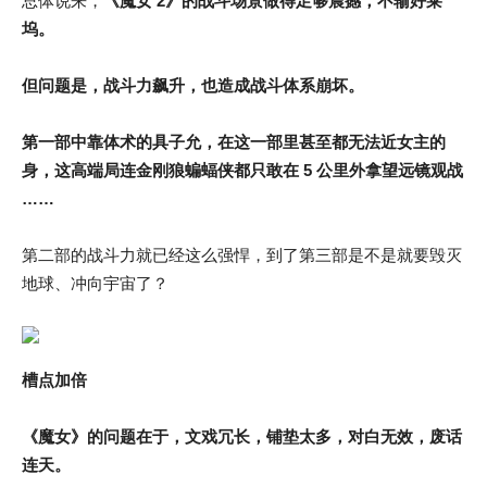
总体说来，
《魔女 2》的战斗场景做得足够震撼，不输好莱
坞。
但问题是，战斗力飙升，也造成战斗体系崩坏。
第一部中靠体术的具子允，在这一部里甚至都无法近女主的
身，这高端局连金刚狼蝙蝠侠都只敢在 5 公里外拿望远镜观战
……
第二部的战斗力就已经这么强悍，到了第三部是不是就要毁灭
地球、冲向宇宙了？
槽点加倍
《魔女》的问题在于，文戏冗长，铺垫太多，对白无效，废话
连天。