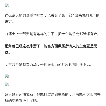
这么逆天的肉身重塑能力，也丢弃了第一部 ” 爆头能打死 ” 的
设定。
白博士上一部要是有这样的手下，抓十个具子允都绰绰有余。
配角都已经这么牛掰了，能当方面碾压所有人的主角更是无
敌。
女主甚至能制造力场，坐拥振金山的瓦坎达都甘拜下风。
超人好歹还怕氪石，但能打过这部主角的，只有能和太阳肩并
肩的曼哈顿博士了吧。