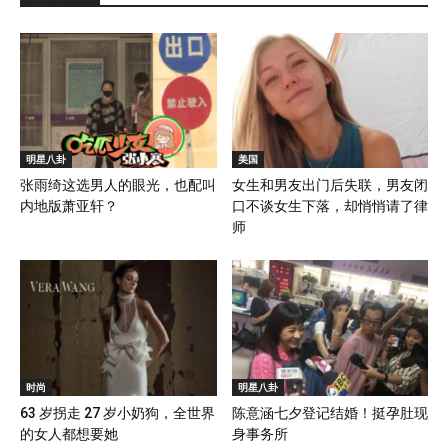
明星八卦
美国
张雨绮这选男人的眼光，也配叫
女生和男友出门后失联，男友闭
内地版萧亚轩？
口不谈女生下落，却悄悄请了律
师
时尚
明星八卦
63 岁拐走 27 岁小奶狗，全世界
陈意涵七夕登记结婚！挺孕肚现
的女人都想要她
身事务所