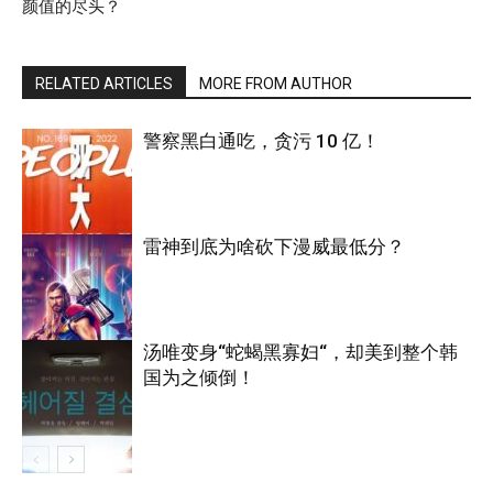
颜值的尽头？
RELATED ARTICLES
MORE FROM AUTHOR
警察黑白通吃，贪污 10 亿！
雷神到底为啥砍下漫威最低分？
电影
汤唯变身“蛇蝎黑寡妇“，却美到整个韩
国为之倾倒！
电影