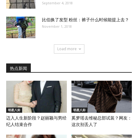
September 4, 2018
比伯换了发型 粉丝：裤子什么时候能提上去？
November 1, 2018
Load more
热点新闻
明星八卦
明星八卦
迈入人生新阶段？赵丽颖与男经
奚梦瑶去维秘总部试装？网友：
纪人结束合作
这次别丢人了