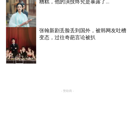
糟糕，他的演技终究是暴露了…
明星八卦
张翰新剧丢脸丢到国外，被韩网友吐槽
变态，过往奇葩言论被扒
明星八卦
明星八卦
- 赞助商 -