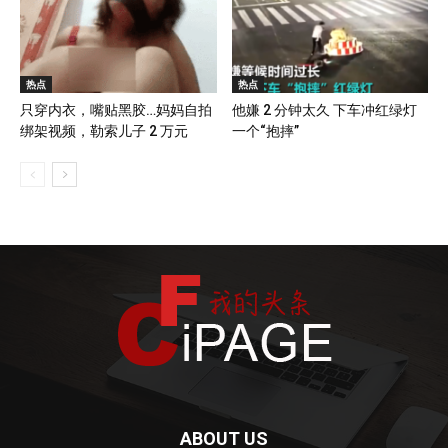
热点
热点
只穿内衣，嘴贴黑胶…妈妈自拍
他嫌 2 分钟太久 下车冲红绿灯
绑架视频，勒索儿子 2 万元
一个“抱摔”
ABOUT US