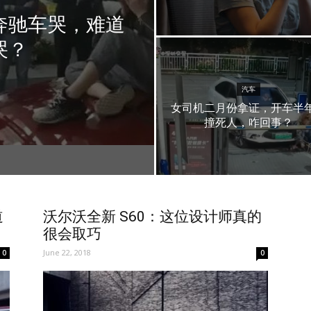
奔驰车哭，难道
哭？
汽车
女司机二月份拿证，开车半
撞死人，咋回事？
道
沃尔沃全新 S60：这位设计师真的
很会取巧
June 22, 2018
0
0