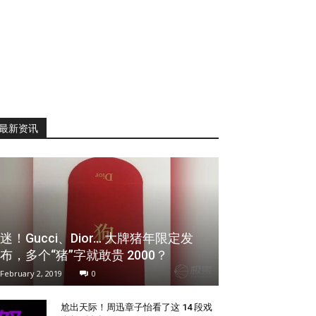
最新资讯
迷！Gucci、Dior… 大牌猪年限定发
布，多个“猪”字就敢贵 2000？
February 2, 2019
0
尬出天际！周迅章子怡看了这 14 段戏