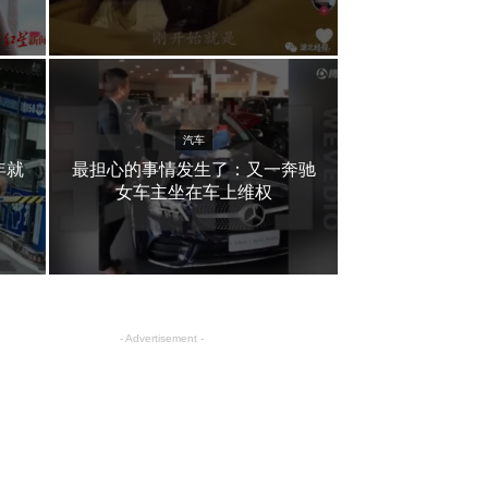
汽车
年就
最担心的事情发生了：又一奔驰
女车主坐在车上维权
- Advertisement -