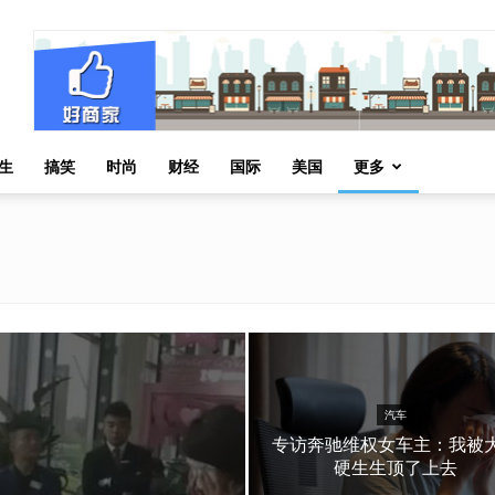
生
搞笑
时尚
财经
国际
美国
更多
汽车
专访奔驰维权女车主：我被
硬生生顶了上去