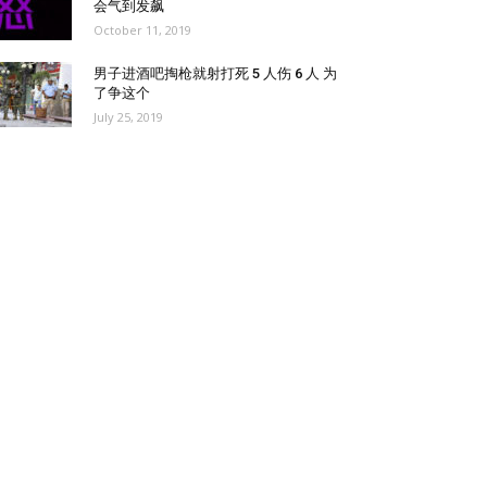
会气到发飙
October 11, 2019
男子进酒吧掏枪就射打死 5 人伤 6 人 为
了争这个
July 25, 2019