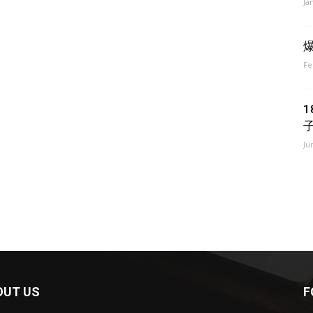
Ja
Fe
Ju
OUT US
F