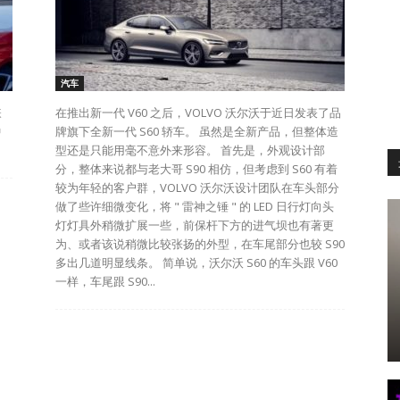
汽车
嫌
在推出新一代 V60 之后，VOLVO 沃尔沃于近日发表了品
中
牌旗下全新一代 S60 轿车。 虽然是全新产品，但整体造
型还是只能用毫不意外来形容。 首先是，外观设计部
分，整体来说都与老大哥 S90 相仿，但考虑到 S60 有着
较为年轻的客户群，VOLVO 沃尔沃设计团队在车头部分
做了些许细微变化，将 " 雷神之锤 " 的 LED 日行灯向头
灯灯具外稍微扩展一些，前保杆下方的进气坝也有著更
为、或者该说稍微比较张扬的外型，在车尾部分也较 S90
多出几道明显线条。 简单说，沃尔沃 S60 的车头跟 V60
一样，车尾跟 S90...