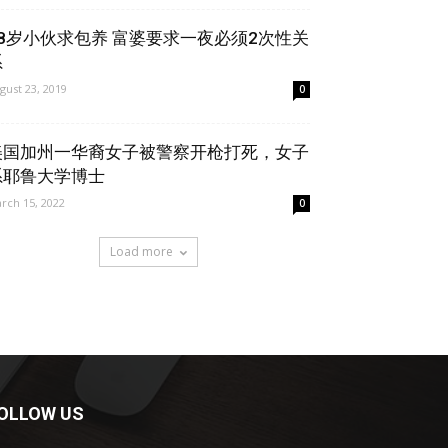
28岁小伙求包养 富婆要求一夜必须2次性关
系
gust 23, 2019
0
美国加州一华裔女子被警察开枪打死，女子
系耶鲁大学博士
rch 15, 2022
0
Load more
OLLOW US