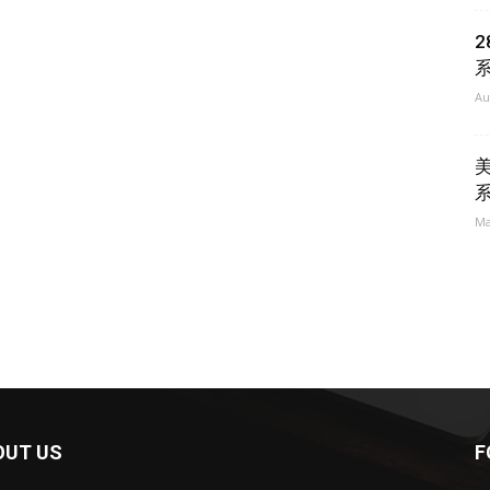
Au
Ma
OUT US
F