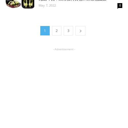
May 7, 2022
0
1
2
3
- Advertisement -