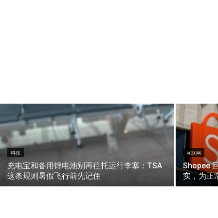
科技
互联网
充电宝和备用锂电池别再往托运行李塞：TSA
Shope
这条规则暑假飞行前先记住
实，为正