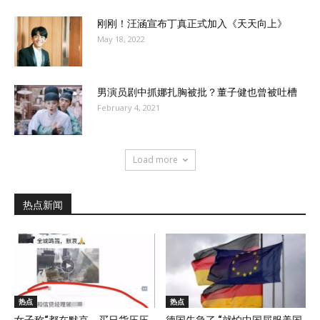
刚刚！汪涵宣布丁真正式加入《天天向上》
May 18, 2022
男演员剧中抓娜扎胸被批？董子健也曾被吐槽
February 4, 2021
Load more
热点新闻
热点
热点
女子称“都在默哀，买日货压压
德国先急了 “就怕中国屈服美国