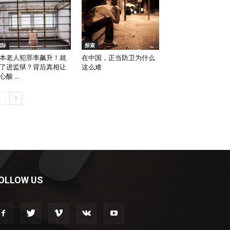
国际
探索
本老人犯罪率飙升！就
在中国，正当防卫为什么
了进监狱？背后真相让
这么难
心酸 …
OLLOW US