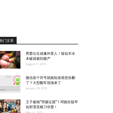
热门文章
男婴出生就像外星人！疑似羊水
未破就被剖腹产
August 17, 2019
微信发个符号就能知道谁把你删
了？大型翻车现场来了
January 18, 2019
王子被揭“劈腿证据”？邓丽欣疑早
知郭雪芙横刀夺爱！
May 11, 2022