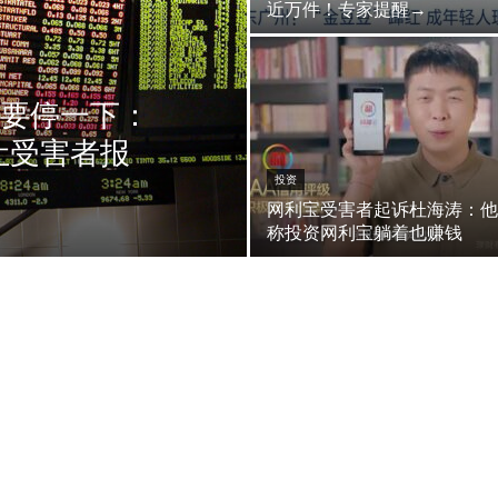
近万件！专家提醒→
越要停一下：
让受害者报
投资
网利宝受害者起诉杜海涛：他
称投资网利宝躺着也赚钱