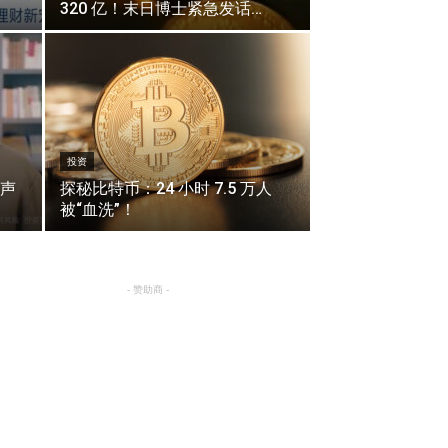
320 亿！末日博士紧急发话…
投资
声
探秘比特币：24 小时 7.5 万人
被“血洗”！
- 赞助商 -