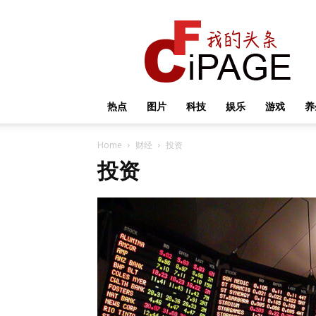
我
的
头
条
热点
图片
科技
娱乐
游戏
养
Home
财经
投资
投资