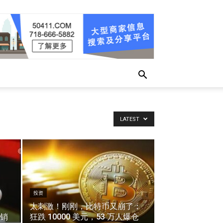
LATEST
投资
太刺激！刚刚，比特币又崩了：
销
狂跌 10000 美元，53 万人爆仓