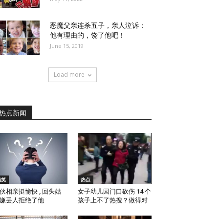
恶魔父亲连杀五子，亲人泣诉：
他有理由的，饶了他吧！
June 15, 2019
Load more
热点新闻
搞笑
热点
伙相亲挺愉快 , 回头姑
女子幼儿园门口砍伤 14 个
嫌丢人拒绝了他
孩子上不了热搜？做得对