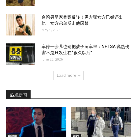
台湾男星家暴案反转！男方曝女方已婚还出
轨，女方弟弟反击他囚禁
May 5, 2022
车停一会儿也别把孩子留车里：NHTSA 说热伤
害不是只发生在“很久以后”
June 23, 2026
Load more
热点新闻
电视剧
纽约