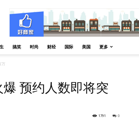
生
搞笑
时尚
财经
国际
美国
更多
百万
预热火爆 预约人数即将突
1791
0