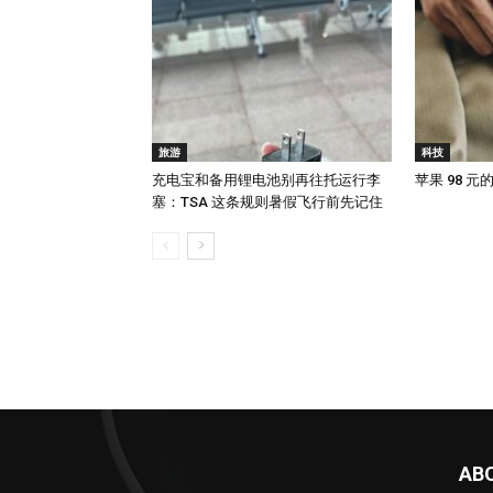
旅游
科技
充电宝和备用锂电池别再往托运行李
苹果 98 
塞：TSA 这条规则暑假飞行前先记住
AB