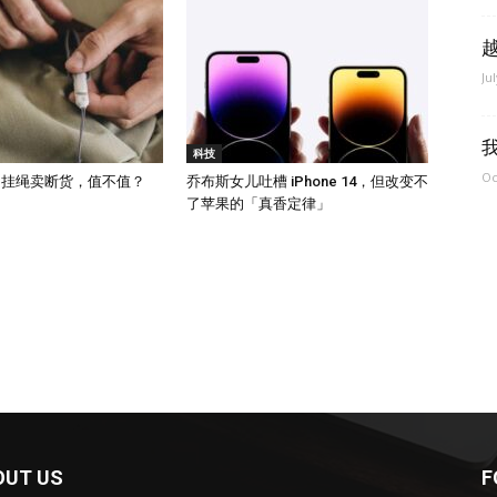
Ju
科技
Oc
元的挂绳卖断货，值不值？
乔布斯女儿吐槽 iPhone 14，但改变不
了苹果的「真香定律」
OUT US
F