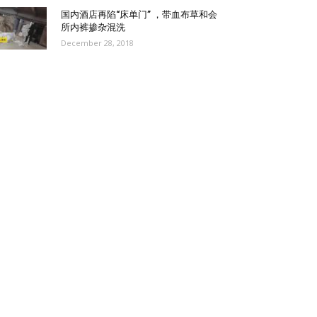
国内酒店再陷“床单门” ，带血布草和会
所内裤掺杂混洗
December 28, 2018