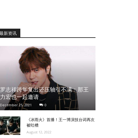
最新资讯
罗志祥跨年复出还压轴引不满：那王
力宏也一起邀请
December 25, 2021
0
《冰雨火》首播！王一博演技台词再次
被吐槽
August 12, 2022