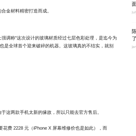
计的合金材料精密打造而成。
Ju
陈
X 发布会上强调称“这次设计的玻璃材质经过七层色彩处理，是迄今为
us 当时也是全球首个迎来破碎的机器。这玻璃真的不结实，就别
Ja
由于这两款手机太新的缘故，所以只能去官方售后。
屏幕要花费 2228 元（iPhone X 屏幕维修价也是如此），而