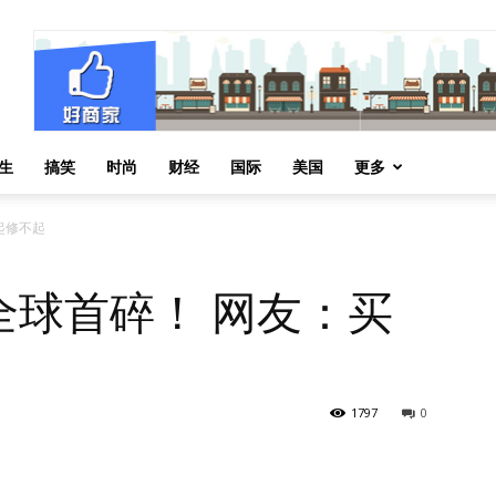
生
搞笑
时尚
财经
国际
美国
更多
得起修不起
AX 全球首碎！ 网友：买
1797
0