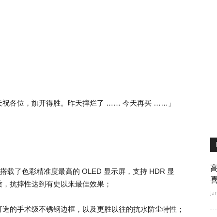
祝各位，旗开得胜。昨天摔烂了 …… 今天再买 ……」
ax 搭载了色彩精准度最高的 OLED 显示屏，支持 HDR 显
质，抗摔性达到有史以来最佳效果；
Ja
打造的手术级不锈钢边框，以及更胜以往的抗水防尘特性；