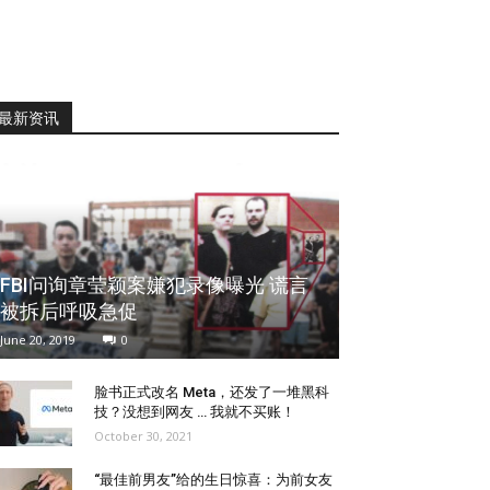
最新资讯
FBI问询章莹颖案嫌犯录像曝光 谎言
被拆后呼吸急促
June 20, 2019
0
脸书正式改名 Meta，还发了一堆黑科
技？没想到网友 … 我就不买账！
October 30, 2021
“最佳前男友”给的生日惊喜：为前女友