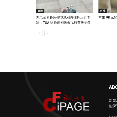
旅游
科技
充电宝和备用锂电池别再往托运行李
苹果 98 
塞：TSA 这条规则暑假飞行前先记住
AB
新闻
能保
Cont