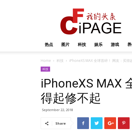
我
的
头
条
热点
图片
科技
娱乐
游戏
养
Home
科技
iPhoneXS MAX 全球首碎！ 网友：买
科技
iPhoneXS M
得起修不起
September 22, 2018
Share