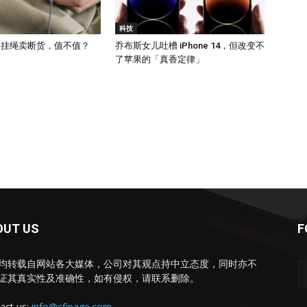
科技
元的挂绳卖断货，值不值？
乔布斯女儿吐槽 iPhone 14，但改变不
了苹果的「真香定律」
OUT US
F
均转载自网站各大媒体，公司对其观点持中立态度，同时亦不
证其真实性及准确性，如有侵权，请联系删除。
act us:
info@cfipage.com