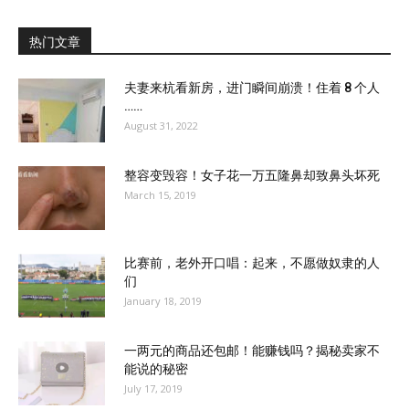
热门文章
夫妻来杭看新房，进门瞬间崩溃！住着 8 个人
……
August 31, 2022
整容变毁容！女子花一万五隆鼻却致鼻头坏死
March 15, 2019
比赛前，老外开口唱：起来，不愿做奴隶的人
们
January 18, 2019
一两元的商品还包邮！能赚钱吗？揭秘卖家不
能说的秘密
July 17, 2019