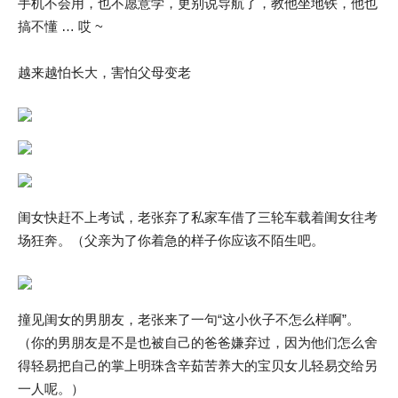
手机不会用，也不愿意学，更别说导航了，教他坐地铁，他也
搞不懂 … 哎 ~
越来越怕长大，害怕父母变老
闺女快赶不上考试，老张弃了私家车借了三轮车载着闺女往考
场狂奔。（父亲为了你着急的样子你应该不陌生吧。
撞见闺女的男朋友，老张来了一句“这小伙子不怎么样啊”。
（你的男朋友是不是也被自己的爸爸嫌弃过，因为他们怎么舍
得轻易把自己的掌上明珠含辛茹苦养大的宝贝女儿轻易交给另
一人呢。）