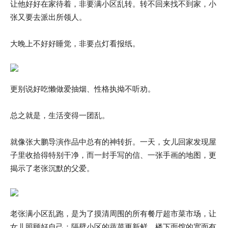
让他好好在家待着，非要满小区乱转。转不回来找不到家，小
张又要去派出所领人。
大晚上不好好睡觉，非要点灯看报纸。
更别说好吃懒做爱抽烟、性格执拗不听劝。
总之就是，生活变得一团乱。
就像张大鹏导演作品中总有的神转折。一天，女儿回家发现屋
子里收拾得特别干净，而一封手写的信、一张手画的地图，更
揭示了老张沉默的父爱。
老张满小区乱跑，是为了摸清周围的所有餐厅超市菜市场，让
女儿照顾好自己：隔壁小区的蔬菜更新鲜、楼下面馆的宽面有