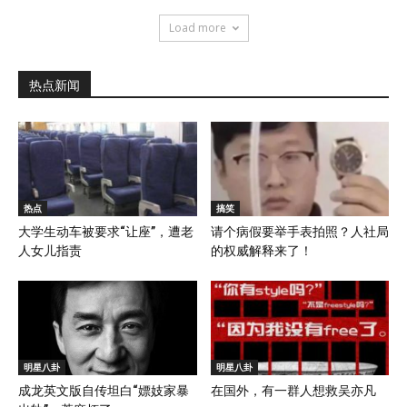
Load more
热点新闻
热点
搞笑
大学生动车被要求“让座”，遭老
请个病假要举手表拍照？人社局
人女儿指责
的权威解释来了！
明星八卦
明星八卦
成龙英文版自传坦白“嫖妓家暴
在国外，有一群人想救吴亦凡