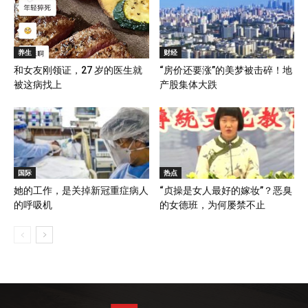
养生
财经
和女友刚领证，27 岁的医生就
“房价还要涨”的美梦被击碎！地
被这病找上
产股集体大跌
国际
热点
她的工作，是关掉新冠重症病人
“贞操是女人最好的嫁妆”？恶臭
的呼吸机
的女德班，为何屡禁不止