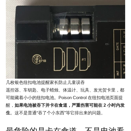
几枚银色纽扣电池提醒家长防止儿童误吞
遥控器、车钥匙、电子蜡烛、体温计、玩具、发光贺卡里，都
可能藏着小小的纽扣电池。Poison Control 在纽扣电池页面提
醒，
如果电池被吞下并卡在食道，严重伤害可能在 2 小时内发
生
。这不是普通“吞了个小东西”等它排出来的问题。
最危险的是卡在食道，不是电池看