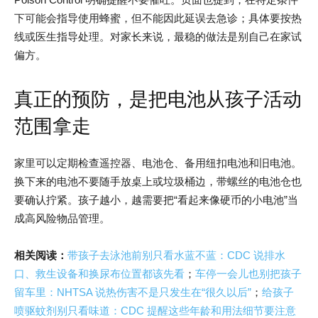
下可能会指导使用蜂蜜，但不能因此延误去急诊；具体要按热
线或医生指导处理。对家长来说，最稳的做法是别自己在家试
偏方。
真正的预防，是把电池从孩子活动
范围拿走
家里可以定期检查遥控器、电池仓、备用纽扣电池和旧电池。
换下来的电池不要随手放桌上或垃圾桶边，带螺丝的电池仓也
要确认拧紧。孩子越小，越需要把“看起来像硬币的小电池”当
成高风险物品管理。
相关阅读：
带孩子去泳池前别只看水蓝不蓝：CDC 说排水
口、救生设备和换尿布位置都该先看
；
车停一会儿也别把孩子
留车里：NHTSA 说热伤害不是只发生在“很久以后”
；
给孩子
喷驱蚊剂别只看味道：CDC 提醒这些年龄和用法细节要注意