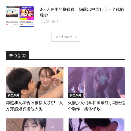
3亿人在用的拼多多，揭露出中国社会一个残酷
现实
July 30, 2018
Load more
热点新闻
明星八卦
明星八卦
邓超和女星合照被指太亲密！女
火箭少女们学韩国最红小花做这
方穿超短裤搭他大腿
个动作，集体惨败