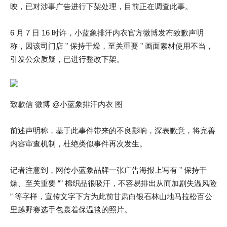
映，已对涉事广告进行下架处理，目前正在调查此事。
6 月 7 日 16 时许，小蓝象排汗内衣官方微博发布致歉声明
称，因该司门店 ” 保持干燥，至关重要 ” 画面素材使用不当，
引发公众质疑，已进行整改下架。
致歉信 微博 @小蓝象排汗内衣 图
前述声明称，基于此事件带来的不良影响，深表歉意，将完善
内容审查机制，杜绝类似事件再次发生。
记者注意到，网传小蓝象品牌一张广告海报上写有 ” 保持干
燥、至关重要 “” 棉织品很吸汗，不容易排出从而加剧失温风险
” 等字样，宣传文字下方为此前甘肃白银石林山地马拉松百公
里越野赛选手包裹着保温毯的照片。