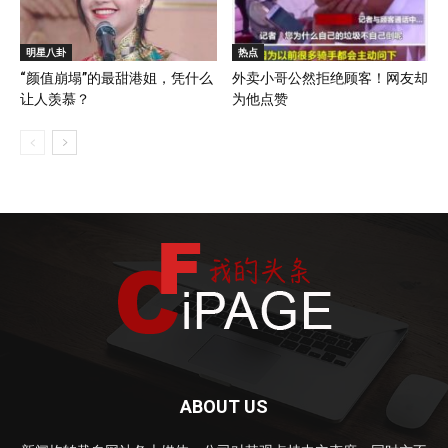
明星八卦
热点
“颜值崩塌”的最甜港姐，凭什么
外卖小哥公然拒绝顾客！网友却
让人羡慕？
为他点赞
ABOUT US