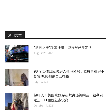
热门文章
“纽约之王”跌落神坛，或许早已注定？
August 25, 2021
90 后女孩回应买房入住毛坯房：觉得再租房不
划算 视频都是自己拍摄
July 10, 2021
超吓人！美国辣妹穿超紧身热裤约会，被勒到
送进 ICU 住院差点没命……
October 4, 2021