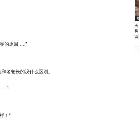
火
男
网
的原因 ….”
直和老爸长的没什么区别。
….”
样！”