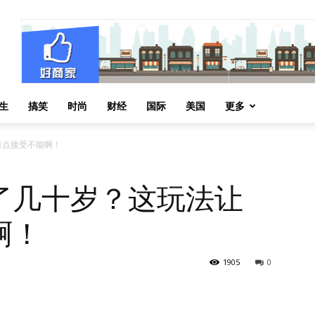
生
搞笑
时尚
财经
国际
美国
更多
有点接受不能啊！
了几十岁？这玩法让
啊！
1905
0