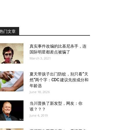
热门文章
真实事件改编的比基尼杀手，连
国际明星都差点被骗了
March 3, 2021
夏天带孩子出门防蚊，别只看“天
然”两个字：CDC 建议先按成分和
年龄选
June 18, 2026
当川普换了新发型，网友：你
谁？？？
June 4, 2019