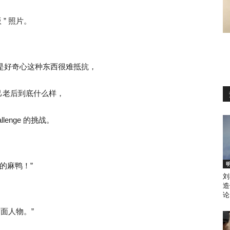
” 照片。
但是好奇心这种东西很难抵抗，
己老后到底什么样，
lenge 的挑战。
的麻鸭！”
刘
造
论
封面人物。”