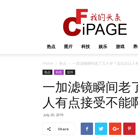
我
的
头
条
热点
图片
科技
娱乐
游戏
养
Home
热点
一加滤镜瞬间老了几十岁？这玩法让人
热点
科技
软件
一加滤镜瞬间老
人有点接受不能
July 20, 2019
Share