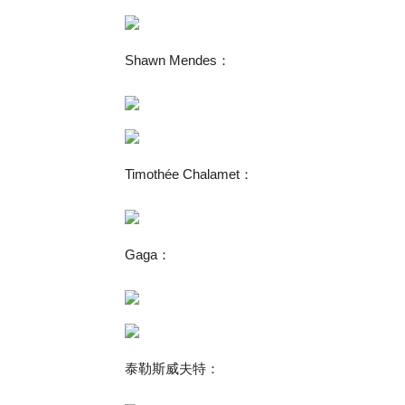
Shawn Mendes：
Timothée Chalamet：
Gaga：
泰勒斯威夫特：