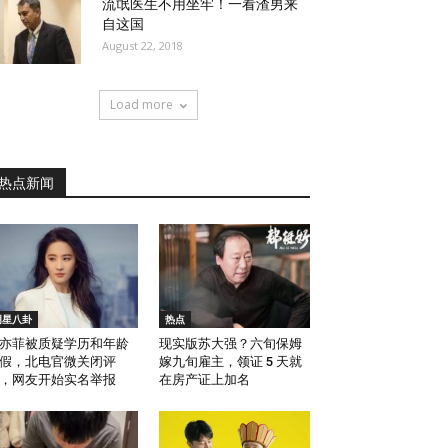
流氓医生不用坐牢！一看渣男来
自这国
August 22, 2018
Load more
热点新闻
明星八卦
热点
亦菲被质疑学历和年龄
现实版苏大强？六旬保姆
假，北电官微关闭评
嫁九旬雇主，领证 5 天就
，网友开始实名举报
在房产证上加名