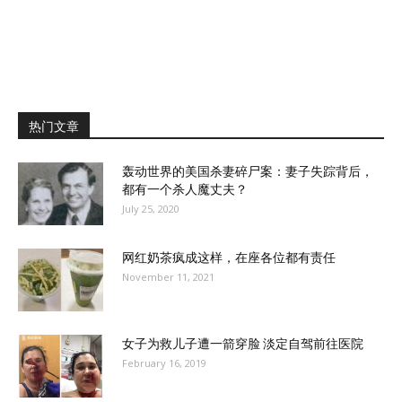
热门文章
轰动世界的美国杀妻碎尸案：妻子失踪背后，
都有一个杀人魔丈夫？
July 25, 2020
网红奶茶疯成这样，在座各位都有责任
November 11, 2021
女子为救儿子遭一箭穿脸 淡定自驾前往医院
February 16, 2019