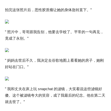
拍完这张照片后，恶性胶质瘤让她的身体急转直下。”
” 照片中，哥哥跟我告别，他要去学校了。平常的一句再见，
竟成了永别。”
” 妈妈去世后不久，我决定去谷歌地图上看看她的房子，她刚
好站在门口。”
” 我和丈夫在床上玩 snapchat 的滤镜，大笑着说这些滤镜好
傻。这个被滤镜夸大的笑容，成了我最后的纪念。他在第二天
就去世了。”