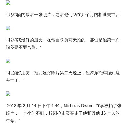
” 兄弟俩的最后一张照片，之后他们俩在几个月内相继去世。”
” 我和我最好的朋友，在他自杀前两天拍的。那也是他第一次
问我要不要合影。”
” 我的好朋友，拍完这张照片第二天晚上，他骑摩托车撞到鹿
去世了。”
“2018 年 2 月 14 日下午 1:44，Nicholas Dworet 在学校拍了张
照片，一个小时不到，校园枪击案夺走了他和其他 16 个人的
生命。”