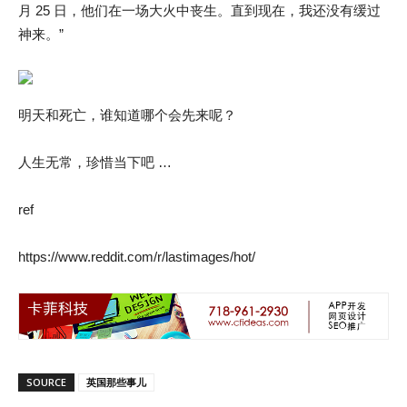
月 25 日，他们在一场大火中丧生。直到现在，我还没有缓过
神来。”
明天和死亡，谁知道哪个会先来呢？
人生无常，珍惜当下吧 …
ref
https://www.reddit.com/r/lastimages/hot/
SOURCE
英国那些事儿