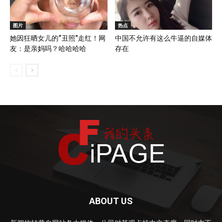
图片
热点
她因狂晒女儿的“丑照”走红！网
中国不允许有这么牛逼的自媒体
友：是亲妈吗？哈哈哈哈
存在
ABOUT US