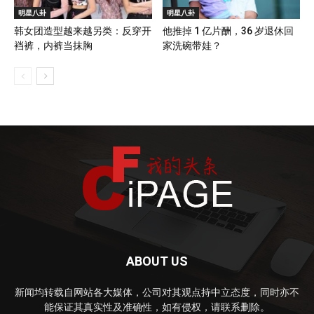
明星八卦
明星八卦
韩女团造型越来越另类：反穿开
他推掉 1 亿片酬，36 岁退休回
裆裤，内裤当抹胸
家洗碗带娃？
ABOUT US
新闻均转载自网站各大媒体，公司对其观点持中立态度，同时亦不
能保证其真实性及准确性，如有侵权，请联系删除。