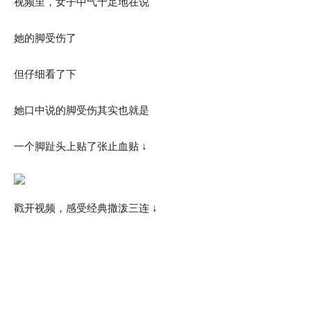
视频里，女子中气十足地在说
她的脚受伤了
但仔细看了下
她口中说的脚受伤其实也就是
一个脚趾头上贴了张止血贴 ↓
戳开视频，感受经典撒泼三连 ↓