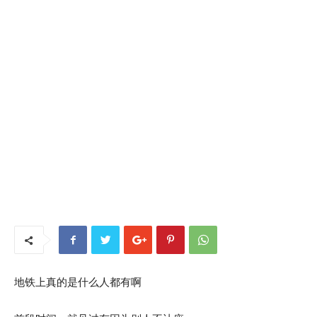
地铁上真的是什么人都有啊