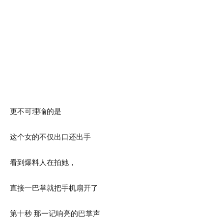
更不可理喻的是
这个女的不仅出口还出手
看到爆料人在拍她，
直接一巴掌就把手机扇开了
第十秒 那一记响亮的巴掌声