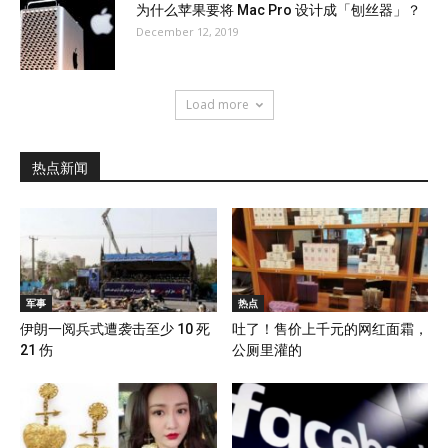
为什么苹果要将 Mac Pro 设计成「刨丝器」？
December 12, 2019
Load more
热点新闻
军事
热点
伊朗一阅兵式遭袭击至少 10 死
吐了！售价上千元的网红面霜，
21 伤
公厕里灌的