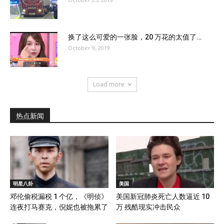
换了这么可爱的一张脸，20 万花的太值了…
October 9, 2019
Load more
热点新闻
明星八卦
美国
邓伦偷税漏税 1 个亿，《明侦》
美国新冠肺炎死亡人数逼近 10
连夜打马赛克，倪妮也被拖累了
万 残酷现实冲击民众