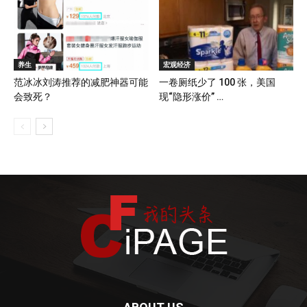
养生
宏观经济
范冰冰刘涛推荐的减肥神器可能
一卷厕纸少了 100 张，美国
会致死？
现“隐形涨价” …