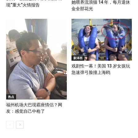
她喂养流浪猫 14 年，每月退休
现“重大”火情报告
金全部花光
新泽西
戏剧性一幕！美国 13 岁女孩玩
急速弹弓脸撞上海鸥
热点
福州机场大巴现霸座情侣？网
友：感觉自己中枪了