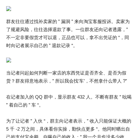
群友往往通过找补卖家的 ” 漏洞 ” 来向淘宝客服投诉。卖家为
了规避风险，往往选择退款了事。一位群友还向记者透露，”
不一定非要假货才可以退，正品也可以，拿不出凭证的 “，同
时向记者展示自己的 ” 退款记录 “。
当记者问起如何判断一家店的东西凭证是否齐全、是否为假
货？群友得意地表示，” 所以我会找‘车’，不然拿什么带人 ?”
在记者加入的 QQ 群中，显示群友 432 人。不断有群友 ” 吆喝
” 着自己的 ” 车 “。
为了让记者 ” 入伙 “，群主向记者表示，” 收入只能保证大概的
5 千 -2 万之间，具体看你实操，勤快点更多 “。他同时晒出自
己的支付宝余额，自曝自己的收入：” 我一个月也没多少收