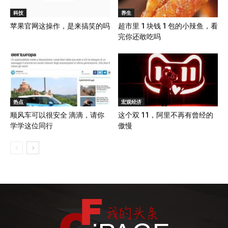
科技
养生
苹果官网这操作，是来搞笑的吗
超市里 1 块钱 1 包的小辣鱼，看
完你还敢吃吗
热点
宏观经济
顺风车可以很安全 滴滴，请你
这个双 11，阿里不再有曾经的
学学这位同行
傲慢