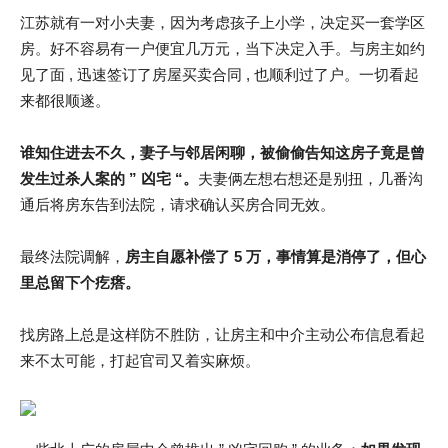
江苏就有一对小夫妻，因为考虑孩子上小学，决定买一套学区
房。好不容易有一户便宜几万元，当下决定入手。与房主如约
见了面 , 迅速签订了房屋买卖合同 , 也顺利过了户。一切看起
来都很顺遂。
谁知住进去不久，妻子与邻居闲聊，被偷偷告知这房子竟是曾
发生过杀人案的 ” 凶宅 “。
夫妻俩左想右想还是别扭，几番沟
通后将房东告到法院，请求确认买房合同无效。
最终法院调解，
房主自愿补偿了 5 万，事情算是消停了，但心
里总留下个疙瘩。
找房路上总是这样防不胜防，让房主和中介主动公布信息看起
来不太可能，打起官司又着实麻烦。