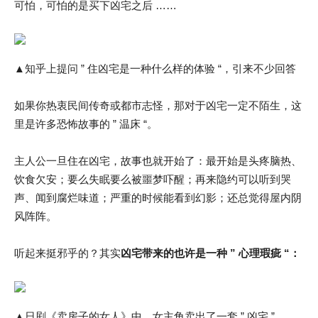
可怕，可怕的是买下凶宅之后 ……
▲知乎上提问 ” 住凶宅是一种什么样的体验 “，引来不少回答
如果你热衷民间传奇或都市志怪，那对于凶宅一定不陌生，这
里是许多恐怖故事的 ” 温床 “。
主人公一旦住在凶宅，故事也就开始了：最开始是头疼脑热、
饮食欠安；要么失眠要么被噩梦吓醒；再来隐约可以听到哭
声、闻到腐烂味道；严重的时候能看到幻影；还总觉得屋内阴
风阵阵。
听起来挺邪乎的？其实
凶宅带来的也许是一种 ” 心理瑕疵 “：
▲日剧《卖房子的女人》中，女主角卖出了一套 ” 凶宅 ”