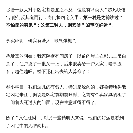
尽管一般人对于凶宅都是避之不及，但也有两类人 ” 超凡脱俗
“，他们反其道而行，专门捡凶宅入手：
第一种是之前讲过 ”
不怕鬼的穷鬼 “；这第二种人，则笃信 ” 凶宅交好运 “。
事实证明，确实有些人 ” 欧气爆棚 “。
@发霉的阿姨：我家隔壁有间房子，以前的屋主在那儿上吊自
杀了，住户换了一批又一批，后来贱卖给一户人家，啥事没
有，越住越旺。楼下还租出去给人算命了！
@小林自：我们这儿的有钱人，特别是经商的，都会特地买老
宅凶宅来住，据说是凶宅前期能旺财。之前有个卖家具的租了
一间着火死过人的门面，现在生意旺得不得了。
除了 ” 入住旺财 “，对另一些精明人来说，他们的好运是看到
了凶宅中的无限商机。