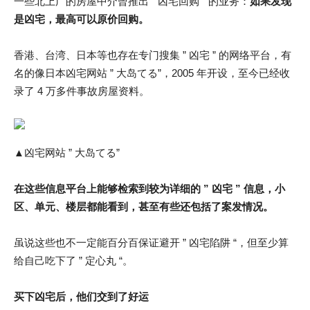
一些北上广的房屋中介曾推出 ” 凶宅回购 ” 的业务：
如果发现
是凶宅，最高可以原价回购。
香港、台湾、日本等也存在专门搜集 ” 凶宅 ” 的网络平台，有
名的像日本凶宅网站 ” 大岛てる”，2005 年开设，至今已经收
录了 4 万多件事故房屋资料。
▲凶宅网站 ” 大岛てる”
在这些信息平台上能够检索到较为详细的 ” 凶宅 ” 信息，小
区、单元、楼层都能看到，甚至有些还包括了案发情况。
虽说这些也不一定能百分百保证避开 ” 凶宅陷阱 “，但至少算
给自己吃下了 ” 定心丸 “。
买下凶宅后，他们交到了好运