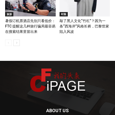
旅游
时装
暑假订机票酒店先别只看低价：
敲了黑人文化“竹杠”？因为一
FTC 提醒这几种旅行骗局最容易
条“西海岸”风格长裤，巴黎世家
在搜索结果里冒出来
陷入风波
ABOUT US