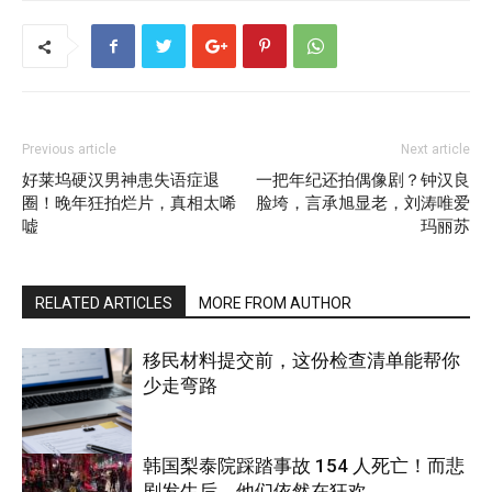
Previous article
Next article
好莱坞硬汉男神患失语症退
一把年纪还拍偶像剧？钟汉良
圈！晚年狂拍烂片，真相太唏
脸垮，言承旭显老，刘涛唯爱
嘘
玛丽苏
RELATED ARTICLES
MORE FROM AUTHOR
移民材料提交前，这份检查清单能帮你
少走弯路
韩国梨泰院踩踏事故 154 人死亡！而悲
剧发生后，他们依然在狂欢