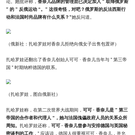
论。她批评称，
香奈儿品牌的管理层已决定加入 ” 取缔俄罗斯
” 的 ” 反俄运动 “。” 这很奇怪，对吧？俄罗斯的反法西斯行
动和法国时尚品牌有什么关系？”
她反问道。
（俄新社：扎哈罗娃对香奈儿拒绝向俄女子出售包置评）
扎哈罗娃还翻出了香奈儿创始人可可 · 香奈儿当年与 ” 第三帝
国 ” 时期纳粹德国的联系。
（扎哈罗娃，图自俄新社）
扎哈罗娃称，在第二次世界大战期间，
可可 · 香奈儿是 ” 第三
帝国的合作者和代理人 “，她与法国傀儡政府人员的关系众所
周知。
扎哈罗娃还称，
可可 · 香奈儿曾参与安排德国与英国秘
密谈判的工作
，” 应该说，德国人很重视可可 · 香奈儿，并允