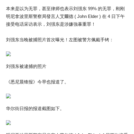
本来是以为无罪，甚至律师也表示刘强东 99% 的无罪，刚刚
明尼拿波里斯警察局發言人艾爾德 ( John Elder ) 在 4 日下午
接受电话采访表示，刘强东是涉嫌強暴重罪！
刘强东当晚被捕照片首次曝光！左图被警方佩戴手铐：
刘强东被逮捕的照片
《悉尼晨锋报》今早也报道了。
华尔街日报的报道截图如下。