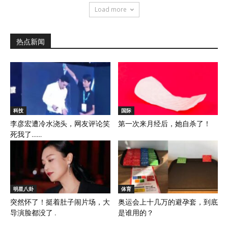
Load more
热点新闻
科技
国际
李彦宏遭冷水浇头，网友评论笑
第一次来月经后，她自杀了！
死我了……
明星八卦
体育
突然怀了！挺着肚子闹片场，大
奥运会上十几万的避孕套，到底
导演脸都没了 .
是谁用的？