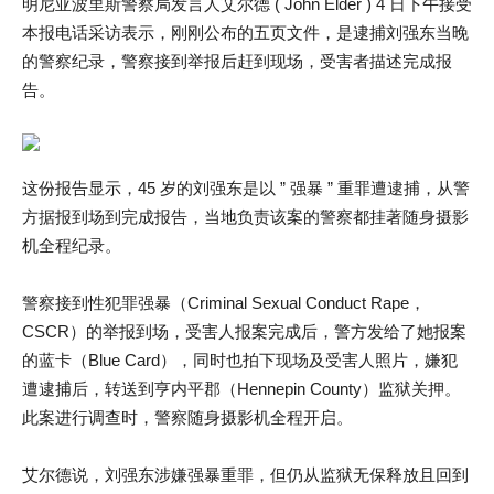
明尼亚波里斯警察局发言人艾尔德 ( John Elder ) 4 日下午接受
本报电话采访表示，刚刚公布的五页文件，是逮捕刘强东当晚
的警察纪录，警察接到举报后赶到现场，受害者描述完成报
告。
这份报告显示，45 岁的刘强东是以 ” 强暴 ” 重罪遭逮捕，从警
方据报到场到完成报告，当地负责该案的警察都挂著随身摄影
机全程纪录。
警察接到性犯罪强暴（Criminal Sexual Conduct Rape，
CSCR）的举报到场，受害人报案完成后，警方发给了她报案
的蓝卡（Blue Card），同时也拍下现场及受害人照片，嫌犯
遭逮捕后，转送到亨内平郡（Hennepin County）监狱关押。
此案进行调查时，警察随身摄影机全程开启。
艾尔德说，刘强东涉嫌强暴重罪，但仍从监狱无保释放且回到