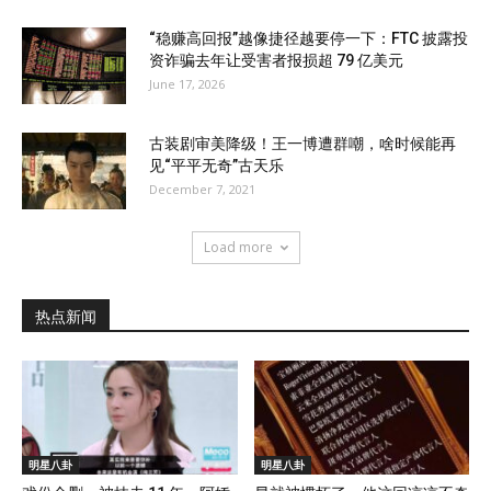
“稳赚高回报”越像捷径越要停一下：FTC 披露投
资诈骗去年让受害者报损超 79 亿美元
June 17, 2026
古装剧审美降级！王一博遭群嘲，啥时候能再
见“平平无奇”古天乐
December 7, 2021
Load more
热点新闻
明星八卦
明星八卦