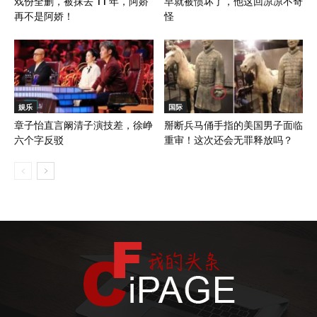
戏份全删，被抹去 11 年，阿娇
早就被惯坏了，他这回凉凉不奇
再不是阿娇！
怪
娱乐
国际
章子怡直言阚清子演技差，徐峥
掰断兵马俑手指的美国男子面临
六个字反驳
重审！这次还会无罪释放吗？