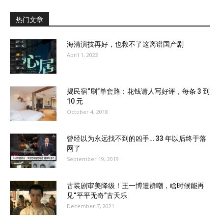
热门文章
海清演技再好，也救不了这离谱国产剧
April 1, 2022
揭民宿“刷”单套路：花钱请人写好评，每条 3 到
10 元
October 4, 2018
曾经以为永远找不到的凶手… 33 年以后终于落
网了
September 19, 2019
古装剧审美降级！王一博遭群嘲，啥时候能再
见“平平无奇”古天乐
December 7, 2021