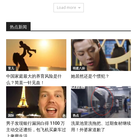
Load more
热点新闻
育儿
明星八卦
中国家庭最大的养育风险是什
她居然还是个惯犯？
么？简直一针见血！
国际
热点
男子发现银行漏洞白得 1100 万
洗菜池里洗拖把、过期食材继续
主动交还遭拒，包飞机买豪车过
用！外婆家道歉了
上奢靡生活