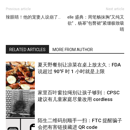
Previous article
Next article
辣眼睛！他的宠妻人设崩了…
elle 盛典：周笔畅抹胸“又纯又
欲”，杨幂“包臀裙”紧绷极致吸
睛
RELATED ARTICLES
MORE FROM AUTHOR
夏天野餐别让凉菜在桌上放太久：FDA
说超过 90°F 时 1 小时就是上限
家里百叶窗拉绳别让孩子够到：CPSC
建议有儿童家庭尽量改用 cordless
热点
陌生二维码别顺手一扫：FTC 提醒骗子
会把有害链接藏进 QR code