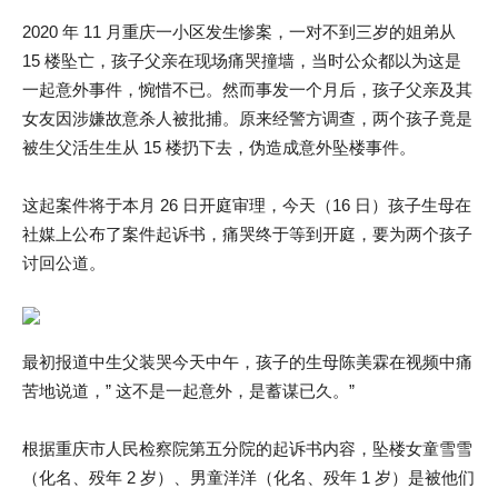
2020 年 11 月重庆一小区发生惨案，一对不到三岁的姐弟从
15 楼坠亡，孩子父亲在现场痛哭撞墙，当时公众都以为这是
一起意外事件，惋惜不已。然而事发一个月后，孩子父亲及其
女友因涉嫌故意杀人被批捕。原来经警方调查，两个孩子竟是
被生父活生生从 15 楼扔下去，伪造成意外坠楼事件。
这起案件将于本月 26 日开庭审理，今天（16 日）孩子生母在
社媒上公布了案件起诉书，痛哭终于等到开庭，要为两个孩子
讨回公道。
最初报道中生父装哭今天中午，孩子的生母陈美霖在视频中痛
苦地说道，” 这不是一起意外，是蓄谋已久。”
根据重庆市人民检察院第五分院的起诉书内容，坠楼女童雪雪
（化名、殁年 2 岁）、男童洋洋（化名、殁年 1 岁）是被他们