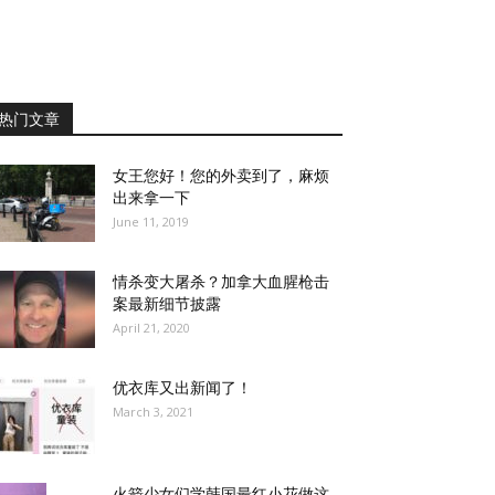
热门文章
女王您好！您的外卖到了，麻烦
出来拿一下
June 11, 2019
情杀变大屠杀？加拿大血腥枪击
案最新细节披露
April 21, 2020
优衣库又出新闻了！
March 3, 2021
火箭少女们学韩国最红小花做这