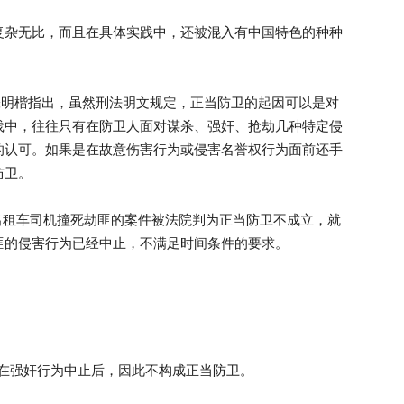
复杂无比，而且在具体实践中，还被混入有中国特色的种种
学者张明楷指出，虽然刑法明文规定，正当防卫的起因可以是对
践中，往往只有在防卫人面对谋杀、强奸、抢劫几种特定侵
的认可。如果是在故意伤害行为或侵害名誉权行为面前还手
防卫。
，长沙出租车司机撞死劫匪的案件被法院判为正当防卫不成立，就
匪的侵害行为已经中止，不满足时间条件的要求。
生在强奸行为中止后，因此不构成正当防卫。