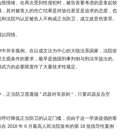
仇恨情绪。在再次受到性侵犯时，被告首要考虑的是拿起较
感，其对被害人的伤亡结果是持放任甚至是追求的态度，也
院和法院均认定被告人不构成正当防卫，成立故意伤害罪。
报以同情。
律中并非孤例。在以成文法为中心的大陆法系国家，法院依
卫主观条件的要求，最早是德国刑事判例与刑法学提出的。
用武力的必要限度作了大量技术性规定。
正当防卫需遵循 ” 武器对等原则 “，只要武器反击空
断呼吁降低正当防卫的认定门槛，但由于这一学派提倡的客
018 年 6 月最高人民法院发布的第 18 批指导性案例