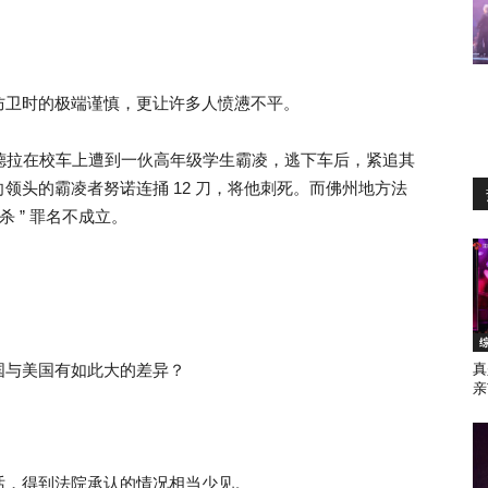
防卫时的极端谨慎，更让许多人愤懑不平。
少年萨维德拉在校车上遭到一伙高年级学生霸凌，逃下车后，紧追其
领头的霸凌者努诺连捅 12 刀，将他刺死。而佛州地方法
谋杀 ” 罪名不成立。
国与美国有如此大的差异？
真
亲
话，得到法院承认的情况相当少见。