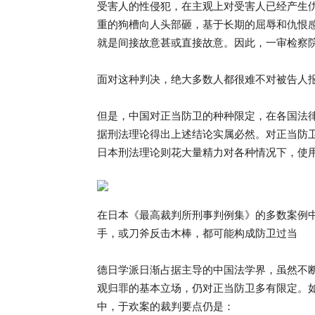
受害人的性侵犯，在主观上对受害人已经产生
重的狗槽向人头部砸，基于长期的屈辱和仇恨
就是间接故意甚或直接故意。因此，一审检察
面对这种判决，绝大多数人都很难不对被告人
但是，中国对正当防卫的种种限定，在各国法
据刑法理论得出上述结论实属必然。对正当防
日本刑法理论则花大量精力对各种情况下，使
在日本《最高裁判所刑事判例集》的多数案例中，
手，或刀斧反击木棒，都可能构成防卫过当
德日学派日渐占据主导的中国法学界，虽然不
观归罪的基本立场，仍对正当防卫多有限定。如在 2
中，于欢案的裁判要点仍是：