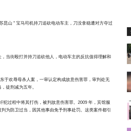
江苏昆山 ” 宝马司机持刀追砍电动车主，刀没拿稳遭对方夺过
众，当街殴打并持刀追砍他人，电动车主的反抗值得理解和
年山东于欢辱母杀人案，一审认定构成故意伤害罪，审判处无
当，徒刑减为五年。
奸犯过程中将其打伤，被判故意伤害罪。2009 年，宾馆服
被判为防卫过当，因其他事由免予刑事处罚。这类案件都引