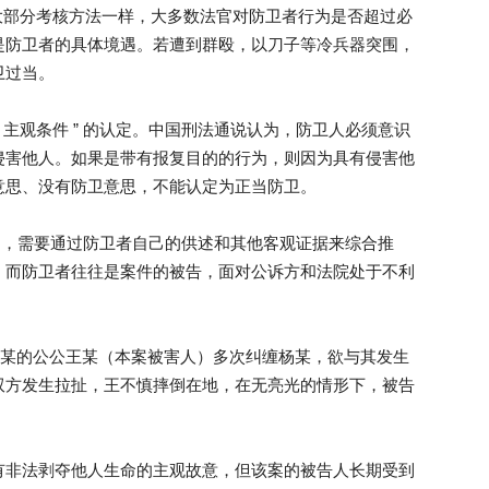
大部分考核方法一样，大多数法官对防卫者行为是否超过必
是防卫者的具体境遇。若遭到群殴，以刀子等冷兵器突围，
卫过当。
 主观条件 ” 的认定。中国刑法通说认为，防卫人必须意识
侵害他人。如果是带有报复目的的行为，则因为具有侵害他
意思、没有防卫意思，不能认定为正当防卫。
易认定，需要通过防卫者自己的供述和其他客观证据来综合推
，而防卫者往往是案件的被告，面对公诉方和法院处于不利
人杨某的公公王某（本案被害人）多次纠缠杨某，欲与其发生
双方发生拉扯，王不慎摔倒在地，在无亮光的情形下，被告
有非法剥夺他人生命的主观故意，但该案的被告人长期受到