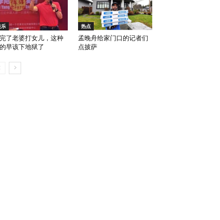
娱乐
热点
完了老婆打女儿，这种
孟晚舟给家门口的记者们
的早该下地狱了
点披萨