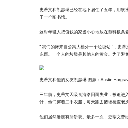
史蒂文和凯瑟琳已经在地下居住了五年，用饮
了一个图书馆。
这对年轻人把值钱的家当小心地放在塑料板条
” 我们的床来自公寓大楼外一个垃圾站 “，史
东西。一个人的垃圾是其他人的黄金。为了避
史蒂文和他的女友凯瑟琳 图源：Austin Hargrav
三年前，史蒂文因吸食海洛因而失业，被迫进
计，他们穿着二手衣服，每天跑去赌场检查老
他们居然屡屡有所斩获。最多一次，史蒂文曾经在