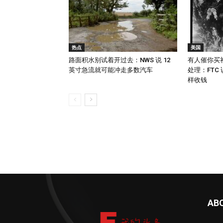
热点
美国
路面积水别试着开过去：NWS 说 12
有人催你买
英寸急流就可能冲走多数汽车
处理：FTC
样收钱
AB