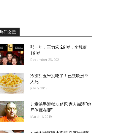
热门文章
那一年，王力宏 26 岁，李靓蕾
16 岁
December 23, 2021
冷冻甜玉米别吃了！已致欧洲 9
人死
July 5, 2018
儿童杀手遭狱友勒死 家人崩溃“她
尸体藏在哪”
March 1, 2019
女子因牙疼吃止疼药 血液呈现蓝