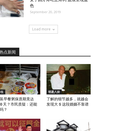
色
September 20, 2019
Load more
热点新闻
养生
明星八卦
装早餐粥保质期竟达
了解的细节越多，就越会
80 天？市民质疑：还能
发现大 S 这段婚姻不靠谱
吗？