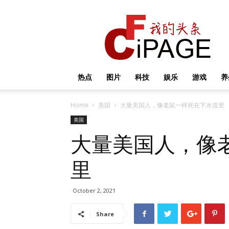
我
的
头
条
热点
图片
科技
娱乐
游戏
养
Home
美国
大量美国人，像老鼠一样死在下水道里
美国
大量美国人，像
里
October 2, 2021
Share