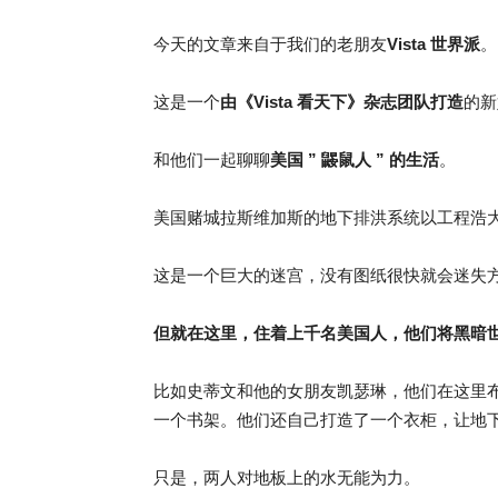
今天的文章来自于我们的老朋友
Vista 世界派
。
这是一个
由《Vista 看天下》杂志团队打造
的新
和他们一起聊聊
美国 ” 鼹鼠人 ” 的生活
。
美国赌城拉斯维加斯的地下排洪系统以工程浩大出
这是一个巨大的迷宫，没有图纸很快就会迷失
但就在这里，住着上千名美国人，他们将黑暗
比如史蒂文和他的女朋友凯瑟琳，他们在这里布置了
一个书架。他们还自己打造了一个衣柜，让地
只是，两人对地板上的水无能为力。