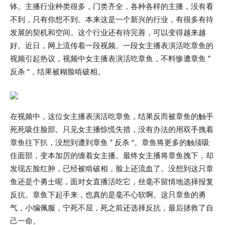
钵。主播行业种类很多，门类齐全，各种各样的主播，没有看
不到，只有你想不到。本来这是一个新兴的行业，有很多有待
发展的契机和空间。这个行业还有待完善，可以变得越来越
好。近日，网上流传着一段视频。一段女主播表演活吃章鱼的
视频引起热议，视频中女主播表演活吃章鱼，不料惨遭章鱼 ”
反杀 “，结果被糊脸啃破相。
在视频中，这位女主播表演活吃章鱼，结果反而被章鱼的触手
死死吸住脸部。只见女主播惊慌失措，没有办法的用双手拽着
章鱼往下扒，没想到遭到章鱼 ” 反杀 “。章鱼将更多的触须吸
住面部，变本加厉的缠着女主播。最终女主播将章鱼拽下，却
发现左脸红肿，已经被啃破相，脸上还流血了。没想到这只章
鱼还是个勇士呢，面对女直播活吃它，丝毫不留情地选择报复
反抗。章鱼下起手来，也真的是毫不心软啊。这只章鱼的勇
气，小编佩服，宁死不屈，死之前还选择反抗，最后拯救了自
己一命。