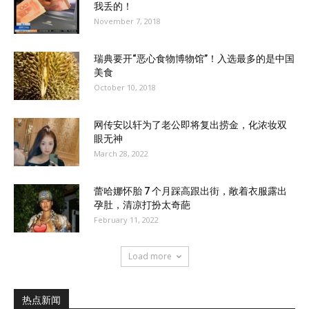
我丢的！
November 7, 2018
瑞典要开“恶心食物博物馆”！入选最多的是中国
美食
October 10, 2018
网传安以轩为了老公即将复出捞金，化浓妆双
眼无神
March 28, 2022
蕾哈娜怀胎 7 个月踩高跟出街，敞着衣服露出
孕肚，清凉打扮太奇葩
February 11, 2022
Load more
热点新闻