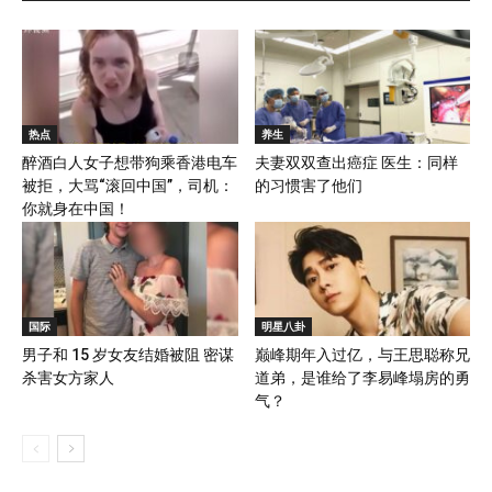
热点
养生
醉酒白人女子想带狗乘香港电车
夫妻双双查出癌症 医生：同样
被拒，大骂“滚回中国”，司机：
的习惯害了他们
你就身在中国！
国际
明星八卦
男子和 15 岁女友结婚被阻 密谋
巅峰期年入过亿，与王思聪称兄
杀害女方家人
道弟，是谁给了李易峰塌房的勇
气？