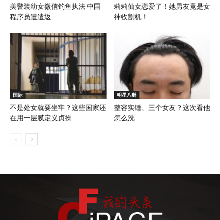
美警装幼女微信钓鱼执法 中国
莉莉仙女恋爱了！她男友竟是女
程序员遭遣返
神收割机！
国际
明星八卦
不是处女就要坐牢？这些国家还
整容实锤、三个女友？这次看他
在用一层膜定义贞操
怎么洗