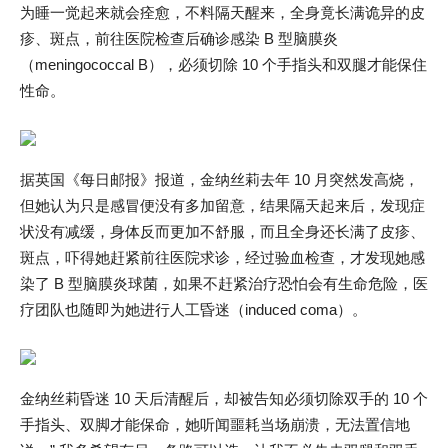
为睡一觉起来就会痊愈，不料隔天醒来，全身竟长满诡异的皮
疹、斑点，前往医院检查后确诊感染 B 型脑膜炎
（meningococcal B），必须切除 10 个手指头和双腿才能保住
性命。
据英国《每日邮报》报道，金纳丝莉去年 10 月突然发高烧，
但她认为只是感冒便没有多加留意，结果隔天起来后，发现症
状没有减缓，身体反而更加不舒服，而且全身还长满了皮疹、
斑点，吓得她赶紧前往医院求诊，经过验血检查，才发现她感
染了 B 型脑膜炎球菌，如果不赶紧治疗恐怕会有生命危险，医
疗团队也随即为她进行人工昏迷（induced coma）。
金纳丝莉昏迷 10 天后清醒后，却被告知必须切除双手的 10 个
手指头、双脚才能保命，她听闻噩耗当场崩溃，无法置信地