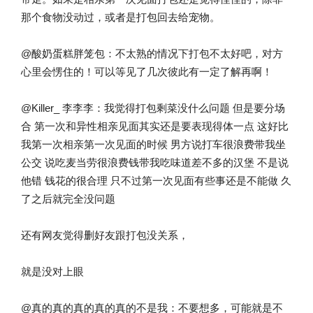
那个食物没动过，或者是打包回去给宠物。
@酸奶蛋糕胖笼包：不太熟的情况下打包不太好吧，对方
心里会愣住的！可以等见了几次彼此有一定了解再啊！
@Killer_ 李李李：我觉得打包剩菜没什么问题 但是要分场
合 第一次和异性相亲见面其实还是要表现得体一点 这好比
我第一次相亲第一次见面的时候 男方说打车很浪费带我坐
公交 说吃麦当劳很浪费钱带我吃味道差不多的汉堡 不是说
他错 钱花的很合理 只不过第一次见面有些事还是不能做 久
了之后就完全没问题
还有网友觉得删好友跟打包没关系，
就是没对上眼
@真的真的真的真的真的不是我：不要想多，可能就是不