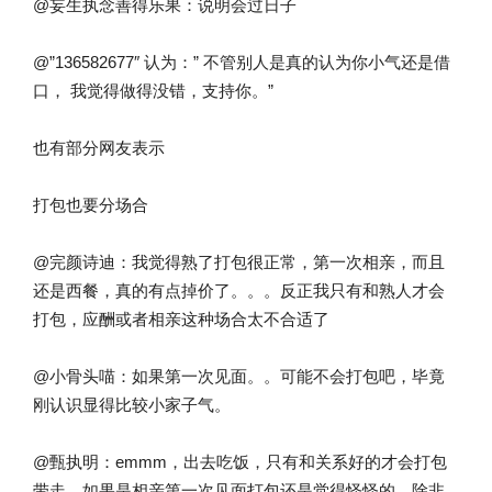
@妄生执念善得乐果：说明会过日子
@”136582677″ 认为：” 不管别人是真的认为你小气还是借
口， 我觉得做得没错，支持你。”
也有部分网友表示
打包也要分场合
@完颜诗迪：我觉得熟了打包很正常，第一次相亲，而且
还是西餐，真的有点掉价了。。。反正我只有和熟人才会
打包，应酬或者相亲这种场合太不合适了
@小骨头喵：如果第一次见面。。可能不会打包吧，毕竟
刚认识显得比较小家子气。
@甄执明：emmm，出去吃饭，只有和关系好的才会打包
带走。如果是相亲第一次见面打包还是觉得怪怪的，除非