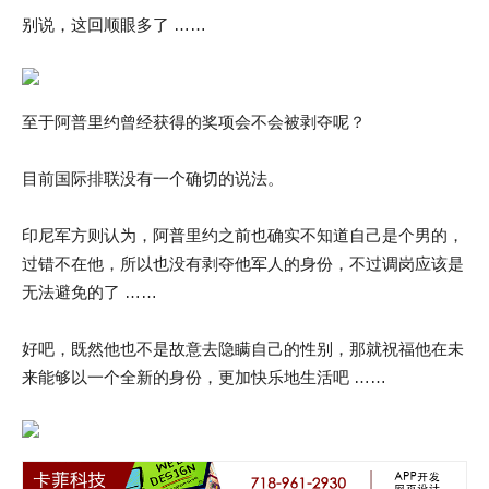
别说，这回顺眼多了 ……
至于阿普里约曾经获得的奖项会不会被剥夺呢？
目前国际排联没有一个确切的说法。
印尼军方则认为，阿普里约之前也确实不知道自己是个男的，
过错不在他，所以也没有剥夺他军人的身份，不过调岗应该是
无法避免的了 ……
好吧，既然他也不是故意去隐瞒自己的性别，那就祝福他在未
来能够以一个全新的身份，更加快乐地生活吧 ……