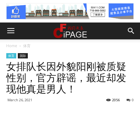
Home
体育
体育
国际
女排队长因外貌阳刚被质疑
性别，官方辟谣，最近却发
现他真是男人！
March 26, 2021
2056
0