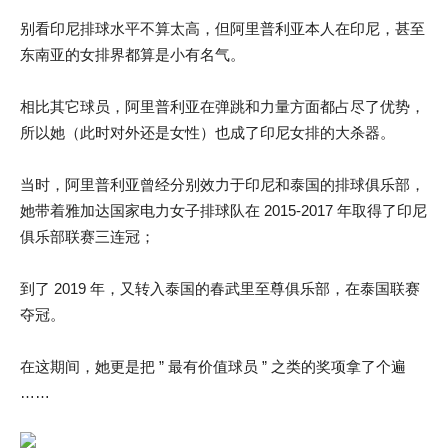
别看印尼排球水平不算太高，但阿里普利亚本人在印尼，甚至
东南亚的女排界都算是小有名气。
相比其它球员，阿里普利亚在弹跳和力量方面都占尽了优势，
所以她（此时对外还是女性）也成了印尼女排的大杀器。
当时，阿里普利亚曾经分别效力于印尼和泰国的排球俱乐部，
她带着雅加达国家电力女子排球队在 2015-2017 年取得了印尼
俱乐部联赛三连冠；
到了 2019 年，又转入泰国的春武里至尊俱乐部，在泰国联赛
夺冠。
在这期间，她更是把 ” 最有价值球员 ” 之类的奖项拿了个遍
……