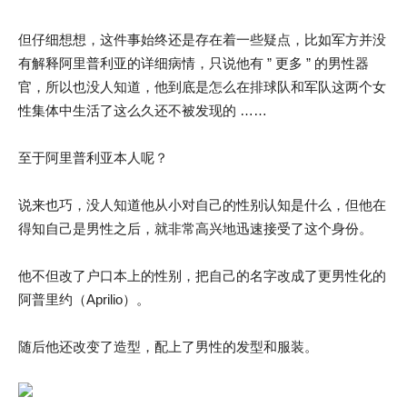
但仔细想想，这件事始终还是存在着一些疑点，比如军方并没
有解释阿里普利亚的详细病情，只说他有 ” 更多 ” 的男性器
官，所以也没人知道，他到底是怎么在排球队和军队这两个女
性集体中生活了这么久还不被发现的 ……
至于阿里普利亚本人呢？
说来也巧，没人知道他从小对自己的性别认知是什么，但他在
得知自己是男性之后，就非常高兴地迅速接受了这个身份。
他不但改了户口本上的性别，把自己的名字改成了更男性化的
阿普里约（Aprilio）。
随后他还改变了造型，配上了男性的发型和服装。