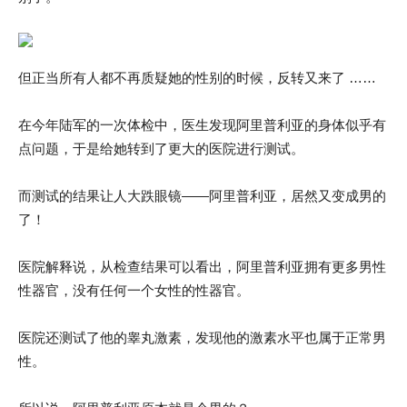
但正当所有人都不再质疑她的性别的时候，反转又来了 ……
在今年陆军的一次体检中，医生发现阿里普利亚的身体似乎有
点问题，于是给她转到了更大的医院进行测试。
而测试的结果让人大跌眼镜——阿里普利亚，居然又变成男的
了！
医院解释说，从检查结果可以看出，阿里普利亚拥有更多男性
性器官，没有任何一个女性的性器官。
医院还测试了他的睾丸激素，发现他的激素水平也属于正常男
性。