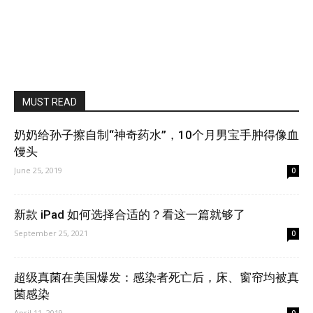
MUST READ
奶奶给孙子擦自制“神奇药水”，10个月男宝手肿得像血
馒头
June 25, 2019
0
新款 iPad 如何选择合适的？看这一篇就够了
September 25, 2021
0
超级真菌在美国爆发：感染者死亡后，床、窗帘均被真
菌感染
April 11, 2019
0