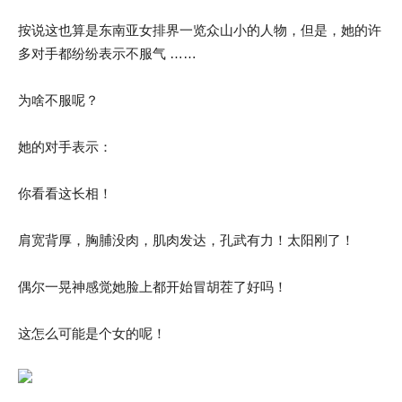
按说这也算是东南亚女排界一览众山小的人物，但是，她的许
多对手都纷纷表示不服气 ……
为啥不服呢？
她的对手表示：
你看看这长相！
肩宽背厚，胸脯没肉，肌肉发达，孔武有力！太阳刚了！
偶尔一晃神感觉她脸上都开始冒胡茬了好吗！
这怎么可能是个女的呢！