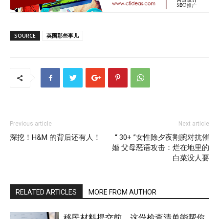
SOURCE
英国那些事儿
Previous article
Next article
深挖！H&M 的背后还有人！
“ 30+ ”女性除夕夜割腕对抗催
婚 父母恶语攻击：烂在地里的
白菜没人要
RELATED ARTICLES
MORE FROM AUTHOR
移民材料提交前，这份检查清单能帮你