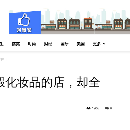
生
搞笑
时尚
财经
国际
美国
更多
好评！
假化妆品的店，却全
1206
0