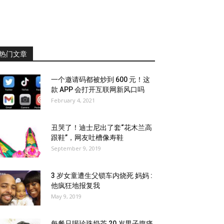
热门文章
一个邀请码都被炒到 600 元！这
款 APP 会打开互联网新风口吗
February 4, 2021
丑哭了！迪士尼出了套“花木兰高
跟鞋”，网友吐槽像寿鞋
September 9, 2019
3 岁女童遭生父锁车内烧死 妈妈 :
他疯狂地报复我
May 9, 2019
每餐只喝珍珠奶茶 20 岁男子腹痛