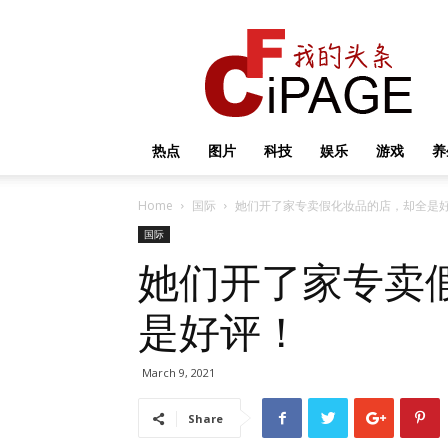
我
的
头
条
热点
图片
科技
娱乐
游戏
养
Home
国际
她们开了家专卖假化妆品的店，却全是
国际
她们开了家专卖
是好评！
March 9, 2021
Share