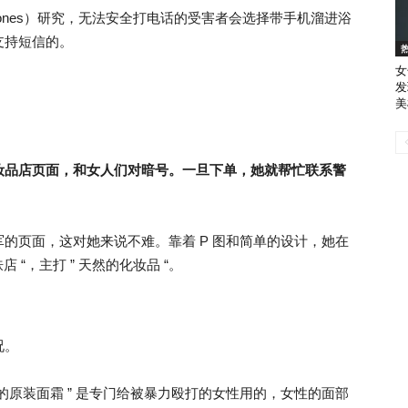
ne Jones）研究，无法安全打电话的受害者会选择带手机溜进浴
支持短信的。
女
发
美
妆品店页面，和女人们对暗号。一旦下单，她就帮忙联系警
的页面，这对她来说不难。靠着 P 图和简单的设计，她在
肤店 “，主打 ” 天然的化妆品 “。
况。
荨麻的原装面霜 ” 是专门给被暴力殴打的女性用的，女性的面部