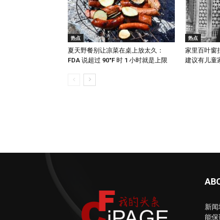
热点
热点
夏天野餐别让凉菜在桌上放太久：
家里百叶窗
FDA 说超过 90°F 时 1 小时就是上限
建议有儿童家庭
AB
新闻
能保