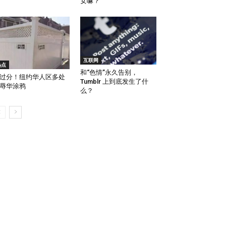
女嘛？
互联网
热点
和“色情”永久告别，
过分！纽约华人区多处
Tumblr 上到底发生了什
辱华涂鸦
么？