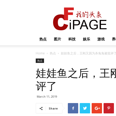
我
的
头
条
热点
图片
科技
娱乐
游戏
养
Home
热点
娃娃鱼之后，王刚又因为杀兔兔被批评
热点
娃娃鱼之后，王
评了
March 11, 2019
Share