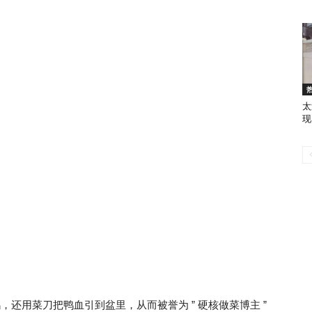
太
现
鸭，还用菜刀把鸭血引到盆里，从而被誉为 ” 硬核做菜博主 ”