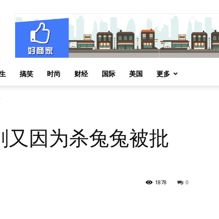
生
搞笑
时尚
财经
国际
美国
更多
了
刚又因为杀兔兔被批
1878
0