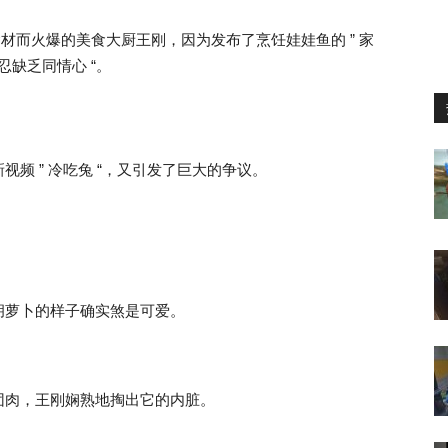
块食材而火爆的美食大厨王刚，因为发布了烹饪娃娃鱼的 ” 家
忍缺乏同情心 “。
频 ” 冷吃兔 “，又引发了巨大的争议。
。
胡萝卜的样子确实煞是可爱。
团肉，王刚娴熟地掏出它的内脏。