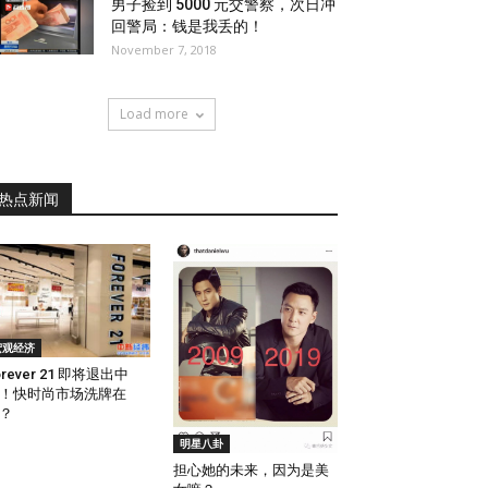
男子捡到 5000 元交警察，次日冲
回警局：钱是我丢的！
November 7, 2018
Load more
热点新闻
宏观经济
orever 21 即将退出中
！快时尚市场洗牌在
？
明星八卦
担心她的未来，因为是美