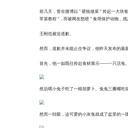
前几天，曾在微博以 ” 硬核做菜 ” 拎起一大
常菜教程 “，而被网友怒喷 ” 食用保护动物，残
王刚也被迫道歉。
然而，道歉并未能止住争议，他昨天发布的最新视
首先，他一如既往拎起食材展示——一只活兔
然后喂小兔子吃了一根胡萝卜。兔兔三瓣嘴吃
然而一转眼，这可爱的小灰兔就成了盆里的一