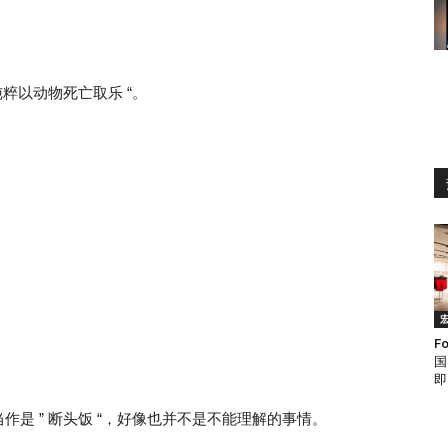
粹以动物死亡取乐 “。
F
国
即
是 ” 断头饭 “，好像也并不是不能理解的事情。