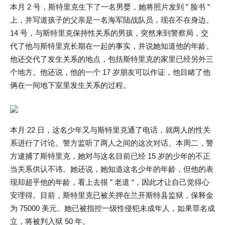
本月 2 号，斯特里克生下了一名男婴，她将照片发到 ” 脸书 ”
上，并写道孩子的父亲是一名海军陆战队员，现在不在身边。
14 号，与斯特里克保持性关系的男孩，突然来到警察局，交
代了他与斯特里克长期在一起的事实，并说她知道他的年龄。
他还交代了发生关系的地点，包括斯特里克的家里已经另外三
个地方。他还说，他的一个 17 岁朋友可以作证，他目睹了他
俩在一间地下室里发生关系的过程。
本月 22 日，这名少年又与斯特里克通了电话，就两人的性关
系进行了讨论。警方监听了两人之间的这次对话。本周二，警
方逮捕了斯特里克，她对与这名目前已经 15 岁的少年的不正
当关系供认不讳。她还说，她知道这名少年的年龄，但他的表
现却超乎他的年龄，看上去很 ” 老道 “，因此才让自己觉得心
安理得。目前，斯特里克已被关押在兰开斯特县监狱，保释金
为 75000 美元。她已被指控一级性侵犯未成年人，如果罪名成
立，将被判入狱 50 年。