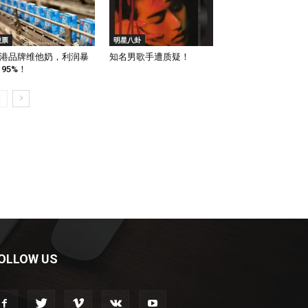
股票
明星八卦
港品牌维他奶，利润暴
知名男歌手遭质疑！
 95%！
OLLOW US