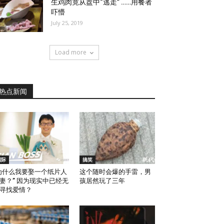
生鸡肉竟从盘中“逃走” ……用餐者
吓懵
July 25, 2019
Load more
热点新闻
国际
搞笑
为什么我要娶一个纸片人
这个随时会爆的手雷，男
妻？” 因为现实中已经无
孩居然玩了三年
寻找爱情？