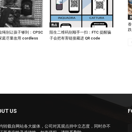
香
热点
跌
拉绳别让孩子够到：CPSC
陌生二维码别顺手一扫：FTC 提醒骗
尽量改用 cordless
子会把有害链接藏进 QR code
OUT US
F
均转载自网站各大媒体，公司对其观点持中立态度，同时亦不