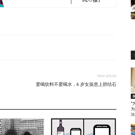
Next article
爱喝饮料不爱喝水，6 岁女孩患上胆结石
“
为
法