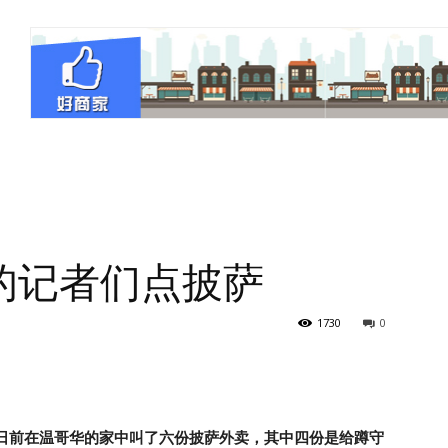
的记者们点披萨
1730
0
孟晚舟日前在温哥华的家中叫了六份披萨外卖，其中四份是给蹲守