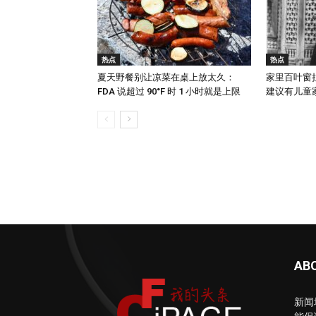
热点
热点
夏天野餐别让凉菜在桌上放太久：
家里百叶窗
FDA 说超过 90°F 时 1 小时就是上限
建议有儿童家庭
AB
新闻